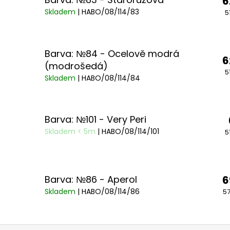
6
Skladem
| HABO/08/114/83
5
Barva: №84 - Ocelově modrá
6
(modrošedá)
5
Skladem
| HABO/08/114/84
Barva: №101 - Very Peri
Skladem < 5m
| HABO/08/114/101
5
Barva: №86 - Aperol
6
Skladem
| HABO/08/114/86
57