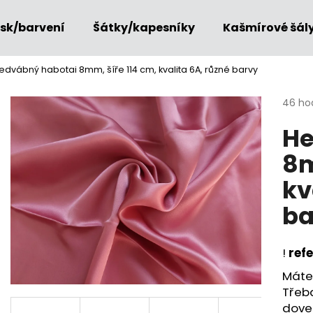
isk/barvení
Šátky/kapesníky
Kašmírové šál
edvábný habotai 8mm, šíře 114 cm, kvalita 6A, různé barvy
Co potřebujete najít?
Průmě
46 ho
hodno
He
produ
HLEDAT
je
8m
4,9
z
kv
5
Doporučujeme
hvězdi
ba
!
ref
Máte-
Třeb
dovez