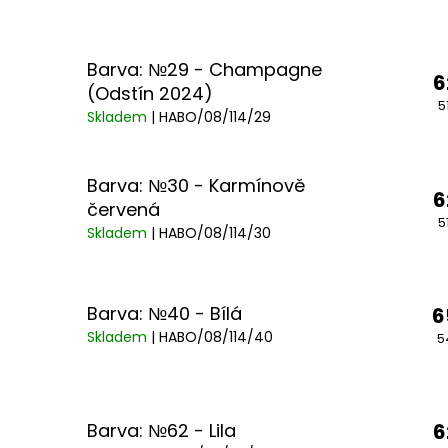
Barva: №29 - Champagne
6
(Odstín 2024)
5
Skladem
| HABO/08/114/29
Barva: №30 - Karmínově
6
červená
5
Skladem
| HABO/08/114/30
Barva: №40 - Bílá
6
Skladem
| HABO/08/114/40
5
Barva: №62 - Lila
6