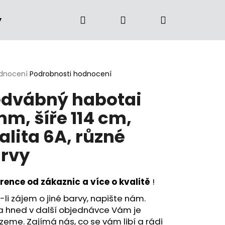
Hledat
Přihlášení
Nákupní
y
Firemní dárky
Kontakt
Kvalita
O n
košík
rné
dnocení
Podrobnosti hodnocení
cení
dvábný habotai
ktu
m, šíře 114 cm,
alita 6A, různé
ček.
rvy
erence od zákaznic a více o kvalitě
!
li zájem o jiné barvy, napište nám.
a hned v další objednávce Vám je
eme. Zajímá nás, co se vám libí a rádi