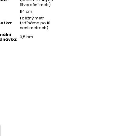
čtvereční metr)
114 cm
1 běžný metr
notka
:
(stříháme po 10
centimetrech)
mální
0,5 bm
ednávka
: