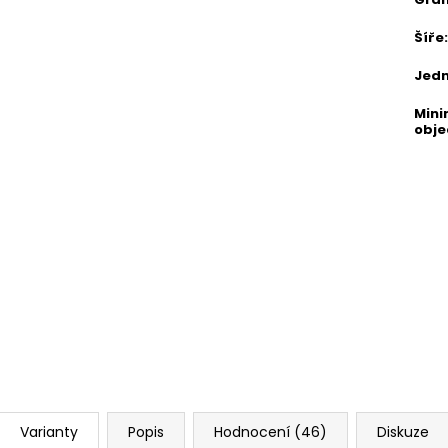
Šíře
:
Jed
Mini
obj
Varianty
Popis
Hodnocení (46)
Diskuze