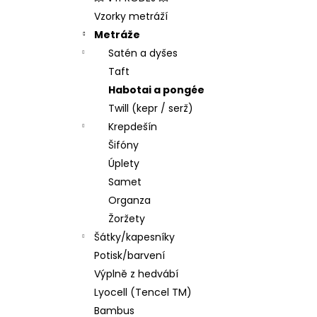
l
Vzorky metráží
Metráže
Satén a dyšes
Taft
Habotai a pongée
Twill (kepr / serž)
Krepdešín
Šifóny
Úplety
Samet
Organza
Žoržety
Šátky/kapesníky
Potisk/barvení
Výplně z hedvábí
Lyocell (Tencel TM)
Bambus