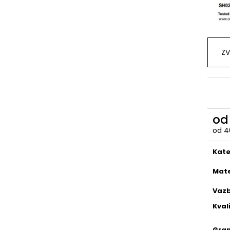
ZV
o
od
4
Měr
cena
Kate
Mate
Vaz
Kval
Gra