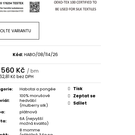
OLTE VARIANTU
Kód:
HABO/08/114/26
d
560 Kč
/ bm
62,81 Kč
bez DPH
ná
:
Tisk
gorie
:
Habotai a pongée
100% morušové
Zeptat se
riál
:
hedvábí
Sdílet
(mulberry silk)
ba
:
plátnová
6A (nejvyšší
ita
:
možná kvalita)
8 momme
máž
:
(přibližně 34g na