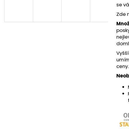
se v
Zde 
Množ
posk
nejle
doml
Vyšš
umím
ceny.
Neob