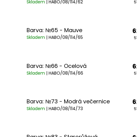
Skladem
| HABO/08/114/62
5
Barva: №65 - Mauve
6
Skladem
| HABO/08/114/65
5
Barva: №66 - Ocelová
6
Skladem
| HABO/08/114/66
5
Barva: №73 - Modrá večernice
6
Skladem
| HABO/08/114/73
5
Barva: №83 - Starorůžová