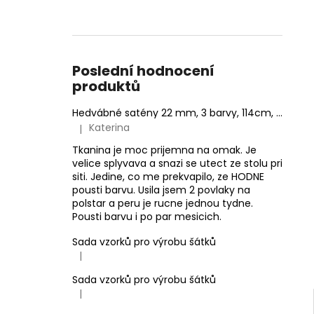
Poslední hodnocení
produktů
Hedvábné satény 22 mm, 3 barvy, 114cm, VÝPRODEJ
Katerina
|
Hodnocení produktu je 4 z 5 hvězdiček.
Tkanina je moc prijemna na omak. Je
velice splyvava a snazi se utect ze stolu pri
siti. Jedine, co me prekvapilo, ze HODNE
pousti barvu. Usila jsem 2 povlaky na
polstar a peru je rucne jednou tydne.
Pousti barvu i po par mesicich.
Sada vzorků pro výrobu šátků
|
Hodnocení produktu je 5 z 5 hvězdiček.
Sada vzorků pro výrobu šátků
|
Hodnocení produktu je 5 z 5 hvězdiček.