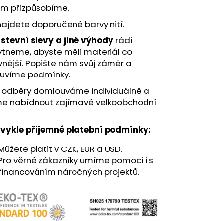
ám přizpůsobíme.
najdete
doporučené barvy nití
.
stevní slevy a jiné výhody
rádi
ytneme, abyste měli materiál co
vnější. Popište nám svůj záměr a
uvíme podmínky.
í odběry domlouváme individuálně a
e nabídnout zajímavé velkoobchodní
vykle příjemné platební podmínky:
Můžete platit v CZK, EUR a USD.
Pro věrné zákazníky umíme pomoci i s
financováním náročných projektů.