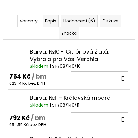
Varianty
Popis
Hodnocení (6)
Diskuze
Značka
Barva: №10 - Citrónová žlutá,
Vybrala pro Vás: Verchia
Skladem
| SIF/08/140/10
754 Kč
/ bm
DO
623,14 Kč bez DPH
KOŠ
Barva: №11 - Královská modrá
Skladem
| SIF/08/140/11
792 Kč
/ bm
DO
654,55 Kč bez DPH
KOŠ