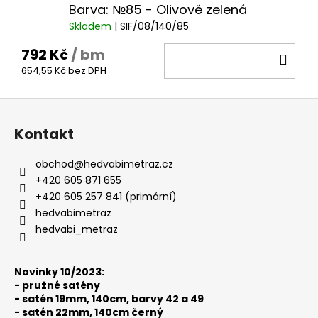
Barva: №85 - Olivově zelená
Skladem
| SIF/08/140/85
792 Kč
/ bm
DO
654,55 Kč bez DPH
KOŠ
Z
á
Kontakt
p
a
obchod
@
hedvabimetraz.cz
t
+420 605 871 655
í
+420 605 257 841 (primární)
hedvabimetraz
hedvabi_metraz
Novinky 10/2023:
-
pružné satény
-
satén 19mm, 140cm, barvy 42 a 49
-
satén 22mm, 140cm černý