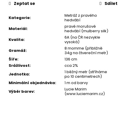
cena:
Zeptat se
Sdílet
Metráž z pravého
Kategorie
:
hedvábí
pravé morušové
Materiál
:
hedvábí (mulberry silk)
6A (na ČR nezvykle
Kvalita
:
vysoká)
8 momme (přibližně
Gramáž
:
34g na čtvereční metr)
Šíře
:
136 cm
Srážlivost
:
cca 2%
1 běžný metr (stříháme
Jednotka
:
po 10 centimetrech)
Minimální objednávka
:
1 m od barvy
Lucie Marim
Výběr barev
:
(www.luciemarim.cz)