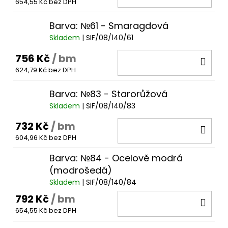
654,55 Kč bez DPH
KOŠ
Barva: №61 - Smaragdová
Skladem
| SIF/08/140/61
756 Kč
/ bm
DO
624,79 Kč bez DPH
KOŠ
Barva: №83 - Starorůžová
Skladem
| SIF/08/140/83
732 Kč
/ bm
DO
604,96 Kč bez DPH
KOŠ
Barva: №84 - Ocelově modrá
(modrošedá)
Skladem
| SIF/08/140/84
792 Kč
/ bm
DO
654,55 Kč bez DPH
KOŠ