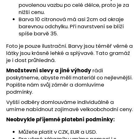
č
povolenou vazbu po celé délce, proto je za
u
nižší cenu.
j
Barva 10 citronová má asi 2cm od okraje
e
barevnou odchylku. Při navrstvení se blíží
m
spíše barvě 35.
e
Foto je pouze ilustrační. Barvy jsou téměř věrné a
látky jsou krásně lehké a splývavé. Tato gramáž
je i dost průhledná.
Množstevní slevy a jiné výhody
rádi
poskytneme, abyste měli materiál co nejlevnější.
Popište nám svůj záměr a domluvíme
podmínky.
Vyšší odběry domlouváme individuálně a
umíme nabídnout zajímavé velkoobchodní ceny.
Neobvykle příjemné platební podmínky:
Můžete platit v CZK, EUR a USD.
Pro věrné zákazníky umíme pomoci i s