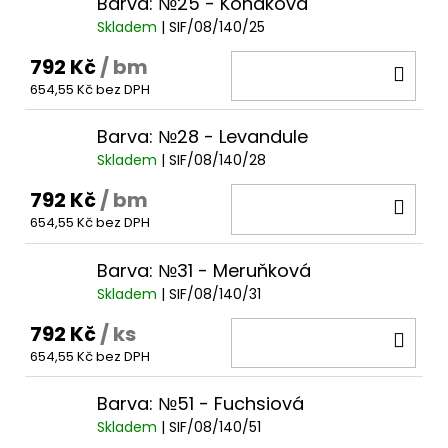
Barva: №25 - Koňaková
Skladem
| SIF/08/140/25
792 Kč
/ bm
DO
654,55 Kč bez DPH
KOŠ
Barva: №28 - Levandule
Skladem
| SIF/08/140/28
792 Kč
/ bm
DO
654,55 Kč bez DPH
KOŠ
Barva: №31 - Meruňková
Skladem
| SIF/08/140/31
792 Kč
/ ks
DO
654,55 Kč bez DPH
KOŠ
Barva: №51 - Fuchsiová
Skladem
| SIF/08/140/51