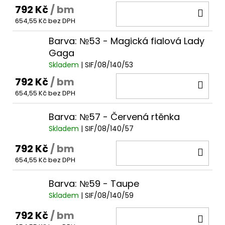
792 Kč
/ bm
DO
654,55 Kč bez DPH
KOŠ
Barva: №53 - Magická fialová Lady
Gaga
Skladem
| SIF/08/140/53
792 Kč
/ bm
DO
654,55 Kč bez DPH
KOŠ
Barva: №57 - Červená rtěnka
Skladem
| SIF/08/140/57
792 Kč
/ bm
DO
654,55 Kč bez DPH
KOŠ
Barva: №59 - Taupe
Skladem
| SIF/08/140/59
792 Kč
/ bm
DO