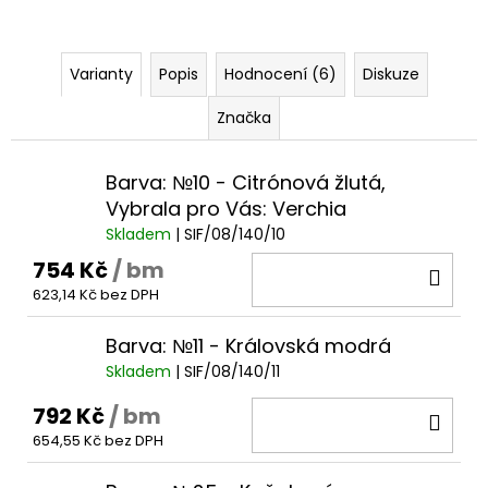
Varianty
Popis
Hodnocení (6)
Diskuze
Značka
Barva: №10 - Citrónová žlutá,
Vybrala pro Vás: Verchia
Skladem
| SIF/08/140/10
754 Kč
/ bm
DO
623,14 Kč bez DPH
KOŠ
Barva: №11 - Královská modrá
Skladem
| SIF/08/140/11
792 Kč
/ bm
DO
654,55 Kč bez DPH
KOŠ