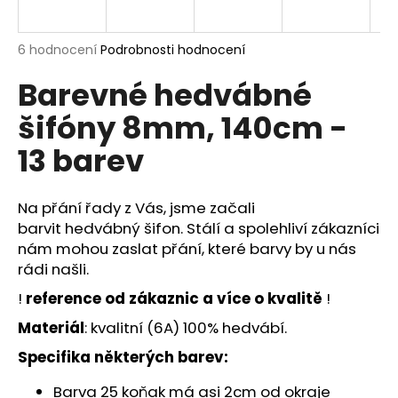
a
j
Průměrné
6 hodnocení
Podrobnosti hodnocení
í
hodnocení
Barevné hedvábné
produktu
t
je
?
šifóny 8mm, 140cm -
5,0
z
13 barev
5
hvězdiček.
Na přání řady z Vás, jsme začali
HLEDAT
barvit
hedvábný šifon
. Stálí a spolehliví zákazníci
nám mohou zaslat přání, které barvy by u nás
rádi našli.
D
!
reference od zákaznic a více o kvalitě
!
o
p
Materiál
: kvalitní (6A) 100% hedvábí.
o
Specifika některých barev:
r
u
Barva 25 koňak má asi 2cm od okraje