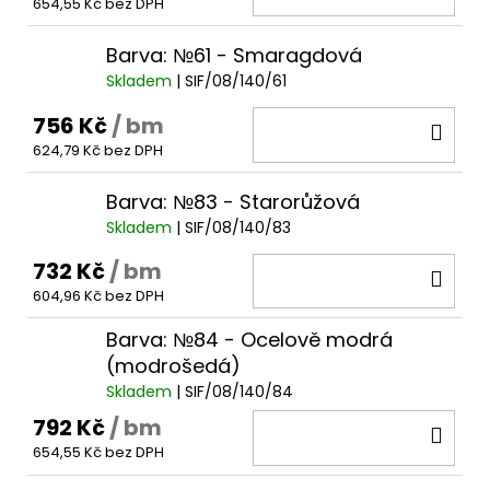
654,55 Kč bez DPH
KOŠ
Barva: №61 - Smaragdová
Skladem
| SIF/08/140/61
756 Kč
/ bm
DO
624,79 Kč bez DPH
KOŠ
Barva: №83 - Starorůžová
Skladem
| SIF/08/140/83
732 Kč
/ bm
DO
604,96 Kč bez DPH
KOŠ
Barva: №84 - Ocelově modrá
(modrošedá)
Skladem
| SIF/08/140/84
792 Kč
/ bm
DO
654,55 Kč bez DPH
KOŠ