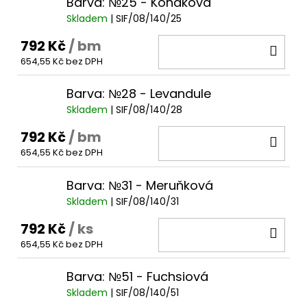
Barva: №25 - Koňaková
Skladem
| SIF/08/140/25
792 Kč
/ bm
DO
654,55 Kč bez DPH
KOŠ
Barva: №28 - Levandule
Skladem
| SIF/08/140/28
792 Kč
/ bm
DO
654,55 Kč bez DPH
KOŠ
Barva: №31 - Meruňková
Skladem
| SIF/08/140/31
792 Kč
/ ks
DO
654,55 Kč bez DPH
KOŠ
Barva: №51 - Fuchsiová
Skladem
| SIF/08/140/51