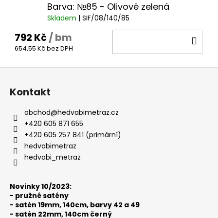
Barva: №85 - Olivově zelená
Skladem
| SIF/08/140/85
792 Kč
/ bm
DO
654,55 Kč bez DPH
KOŠ
Z
á
Kontakt
p
a
obchod
@
hedvabimetraz.cz
t
+420 605 871 655
í
+420 605 257 841 (primární)
hedvabimetraz
hedvabi_metraz
Novinky 10/2023:
-
pružné satény
-
satén 19mm, 140cm, barvy 42 a 49
-
satén 22mm, 140cm černý