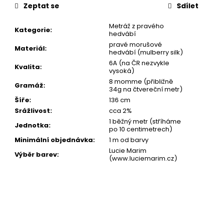
cena:
Zeptat se
Sdílet
Metráž z pravého
Kategorie
:
hedvábí
pravé morušové
Materiál
:
hedvábí (mulberry silk)
6A (na ČR nezvykle
Kvalita
:
vysoká)
8 momme (přibližně
Gramáž
:
34g na čtvereční metr)
Šíře
:
136 cm
Srážlivost
:
cca 2%
1 běžný metr (stříháme
Jednotka
:
po 10 centimetrech)
Minimální objednávka
:
1 m od barvy
Lucie Marim
Výběr barev
:
(www.luciemarim.cz)