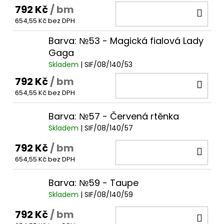
792 Kč
/ bm
DO
654,55 Kč bez DPH
KOŠ
Barva: №53 - Magická fialová Lady
Gaga
Skladem
| SIF/08/140/53
792 Kč
/ bm
DO
654,55 Kč bez DPH
KOŠ
Barva: №57 - Červená rtěnka
Skladem
| SIF/08/140/57
792 Kč
/ bm
DO
654,55 Kč bez DPH
KOŠ
Barva: №59 - Taupe
Skladem
| SIF/08/140/59
792 Kč
/ bm
DO