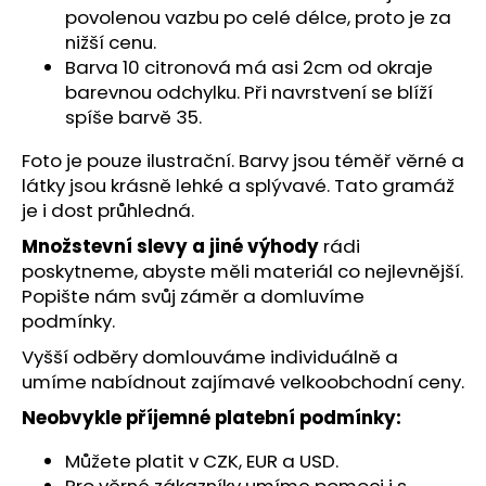
č
povolenou vazbu po celé délce, proto je za
u
nižší cenu.
j
Barva 10 citronová má asi 2cm od okraje
e
barevnou odchylku. Při navrstvení se blíží
m
spíše barvě 35.
e
Foto je pouze ilustrační. Barvy jsou téměř věrné a
látky jsou krásně lehké a splývavé. Tato gramáž
je i dost průhledná.
Množstevní slevy a jiné výhody
rádi
poskytneme, abyste měli materiál co nejlevnější.
Popište nám svůj záměr a domluvíme
podmínky.
Vyšší odběry domlouváme individuálně a
umíme nabídnout zajímavé velkoobchodní ceny.
Neobvykle příjemné platební podmínky:
Můžete platit v CZK, EUR a USD.
Pro věrné zákazníky umíme pomoci i s