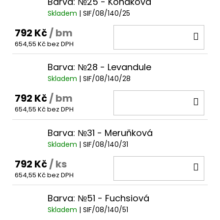
Barva: №25 - Koňaková
Skladem
| SIF/08/140/25
792 Kč
/ bm
DO
654,55 Kč bez DPH
KOŠ
Barva: №28 - Levandule
Skladem
| SIF/08/140/28
792 Kč
/ bm
DO
654,55 Kč bez DPH
KOŠ
Barva: №31 - Meruňková
Skladem
| SIF/08/140/31
792 Kč
/ ks
DO
654,55 Kč bez DPH
KOŠ
Barva: №51 - Fuchsiová
Skladem
| SIF/08/140/51