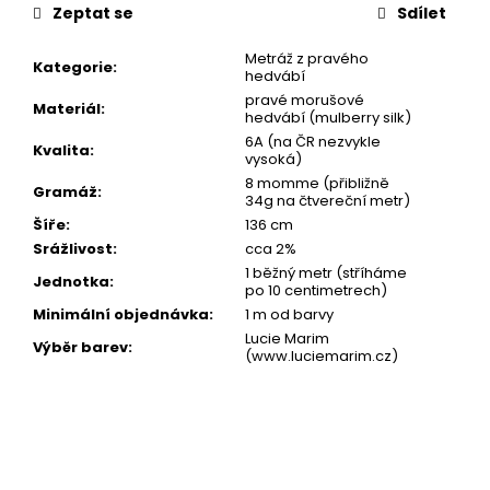
cena:
Zeptat se
Sdílet
Metráž z pravého
Kategorie
:
hedvábí
pravé morušové
Materiál
:
hedvábí (mulberry silk)
6A (na ČR nezvykle
Kvalita
:
vysoká)
8 momme (přibližně
Gramáž
:
34g na čtvereční metr)
Šíře
:
136 cm
Srážlivost
:
cca 2%
1 běžný metr (stříháme
Jednotka
:
po 10 centimetrech)
Minimální objednávka
:
1 m od barvy
Lucie Marim
Výběr barev
:
(www.luciemarim.cz)