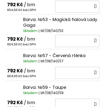
792 Kč
/ bm
DO
654,55 Kč bez DPH
KOŠ
Barva: №53 - Magická fialová Lady
Gaga
Skladem
| SIF/08/140/53
792 Kč
/ bm
DO
654,55 Kč bez DPH
KOŠ
Barva: №57 - Červená rtěnka
Skladem
| SIF/08/140/57
792 Kč
/ bm
DO
654,55 Kč bez DPH
KOŠ
Barva: №59 - Taupe
Skladem
| SIF/08/140/59
792 Kč
/ bm
DO