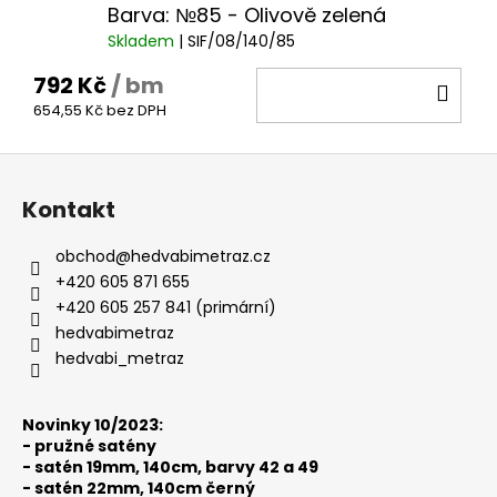
Barva: №85 - Olivově zelená
Skladem
| SIF/08/140/85
792 Kč
/ bm
DO
654,55 Kč bez DPH
KOŠ
Z
á
Kontakt
p
a
obchod
@
hedvabimetraz.cz
t
+420 605 871 655
í
+420 605 257 841 (primární)
hedvabimetraz
hedvabi_metraz
Novinky 10/2023:
-
pružné satény
-
satén 19mm, 140cm, barvy 42 a 49
-
satén 22mm, 140cm černý