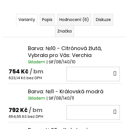
Varianty
Popis
Hodnocení (6)
Diskuze
Značka
Barva: №10 - Citrónová žlutá,
Vybrala pro Vás: Verchia
Skladem
| SIF/08/140/10
754 Kč
/ bm
DO
623,14 Kč bez DPH
KOŠ
Barva: №11 - Královská modrá
Skladem
| SIF/08/140/11
792 Kč
/ bm
DO
654,55 Kč bez DPH
KOŠ