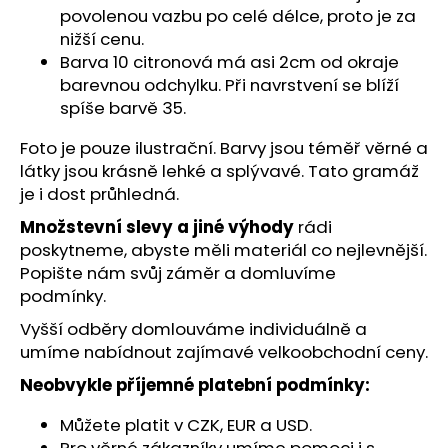
č
povolenou vazbu po celé délce, proto je za
u
nižší cenu.
j
Barva 10 citronová má asi 2cm od okraje
e
barevnou odchylku. Při navrstvení se blíží
m
spíše barvě 35.
e
Foto je pouze ilustrační. Barvy jsou téměř věrné a
látky jsou krásně lehké a splývavé. Tato gramáž
je i dost průhledná.
Množstevní slevy a jiné výhody
rádi
poskytneme, abyste měli materiál co nejlevnější.
Popište nám svůj záměr a domluvíme
podmínky.
Vyšší odběry domlouváme individuálně a
umíme nabídnout zajímavé velkoobchodní ceny.
Neobvykle příjemné platební podmínky:
Můžete platit v CZK, EUR a USD.
Pro věrné zákazníky umíme pomoci i s