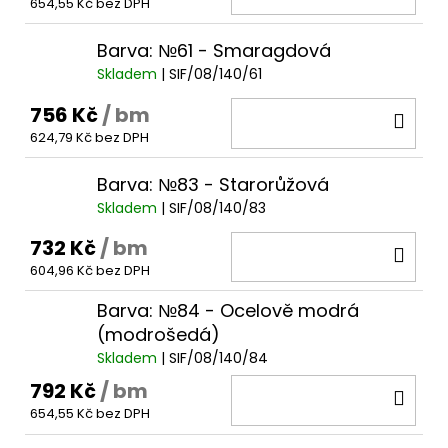
654,55 Kč bez DPH
KOŠ
Barva: №61 - Smaragdová
Skladem
| SIF/08/140/61
756 Kč
/ bm
DO
624,79 Kč bez DPH
KOŠ
Barva: №83 - Starorůžová
Skladem
| SIF/08/140/83
732 Kč
/ bm
DO
604,96 Kč bez DPH
KOŠ
Barva: №84 - Ocelově modrá
(modrošedá)
Skladem
| SIF/08/140/84
792 Kč
/ bm
DO
654,55 Kč bez DPH
KOŠ