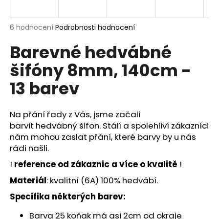
a
j
Průměrné
6 hodnocení
Podrobnosti hodnocení
í
hodnocení
Barevné hedvábné
produktu
t
je
?
šifóny 8mm, 140cm -
5,0
z
13 barev
5
hvězdiček.
Na přání řady z Vás, jsme začali
HLEDAT
barvit
hedvábný šifon
. Stálí a spolehliví zákazníci
nám mohou zaslat přání, které barvy by u nás
rádi našli.
D
!
reference od zákaznic a více o kvalitě
!
o
p
Materiál
: kvalitní (6A) 100% hedvábí.
o
Specifika některých barev:
r
u
Barva 25 koňak má asi 2cm od okraje