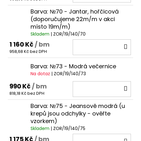
KOŠ
Barva: №70 - Jantar, hořčicová
(doporučujeme 22m/m v akci
místo 19m/m)
Skladem
| ZOR/19/140/70
1 160 Kč
/ bm
DO
958,68 Kč bez DPH
KOŠ
Barva: №73 - Modrá večernice
Na dotaz
| ZOR/19/140/73
990 Kč
/ bm
DO
818,18 Kč bez DPH
KOŠ
Barva: №75 - Jeansově modrá (u
krepů jsou odchylky - ověřte
vzorkem)
Skladem
| ZOR/19/140/75
1 175 Kč
/ bm
DO