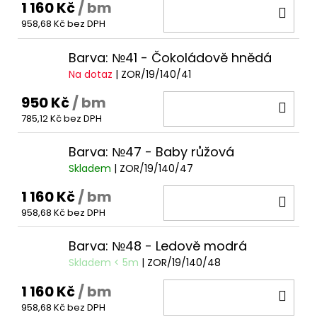
1 160 Kč
/ bm
DO
958,68 Kč bez DPH
KOŠ
Barva: №41 - Čokoládově hnědá
Na dotaz
| ZOR/19/140/41
950 Kč
/ bm
DO
785,12 Kč bez DPH
KOŠ
Barva: №47 - Baby růžová
Skladem
| ZOR/19/140/47
1 160 Kč
/ bm
DO
958,68 Kč bez DPH
KOŠ
Barva: №48 - Ledově modrá
Skladem < 5m
| ZOR/19/140/48
1 160 Kč
/ bm
DO
958,68 Kč bez DPH
KOŠ