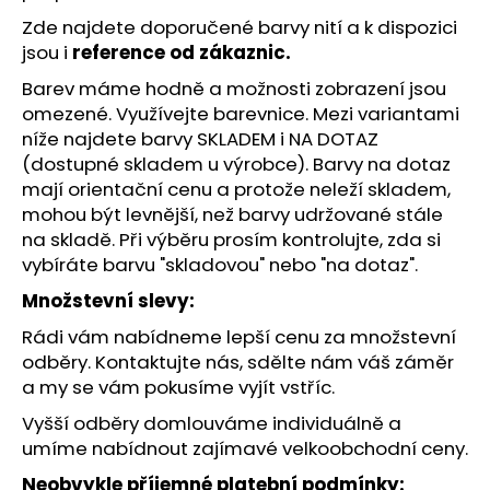
č
u
Zde najdete
doporučené barvy nití
a k dispozici
j
jsou i
reference od zákaznic.
e
Barev máme hodně a možnosti zobrazení jsou
m
omezené.
Využívejte barevnice
. Mezi variantami
e
níže najdete barvy SKLADEM i NA DOTAZ
(dostupné skladem u výrobce). Barvy na dotaz
mají orientační cenu a protože neleží skladem,
mohou být levnější, než barvy udržované stále
na skladě. Při výběru prosím kontrolujte, zda si
vybíráte barvu "skladovou" nebo "na dotaz".
Množstevní slevy:
Rádi vám nabídneme lepší cenu za množstevní
odběry. Kontaktujte nás, sdělte nám váš záměr
a my se vám pokusíme vyjít vstříc.
Vyšší odběry domlouváme individuálně a
umíme nabídnout zajímavé velkoobchodní ceny.
Neobvykle příjemné platební podmínky: