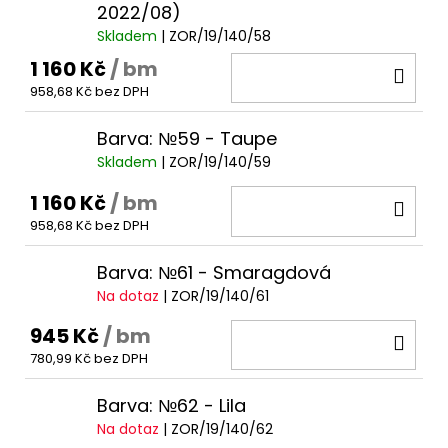
2022/08)
Skladem
| ZOR/19/140/58
1 160 Kč
/ bm
DO
958,68 Kč bez DPH
KOŠ
Barva: №59 - Taupe
Skladem
| ZOR/19/140/59
1 160 Kč
/ bm
DO
958,68 Kč bez DPH
KOŠ
Barva: №61 - Smaragdová
Na dotaz
| ZOR/19/140/61
945 Kč
/ bm
DO
780,99 Kč bez DPH
KOŠ
Barva: №62 - Lila
Na dotaz
| ZOR/19/140/62