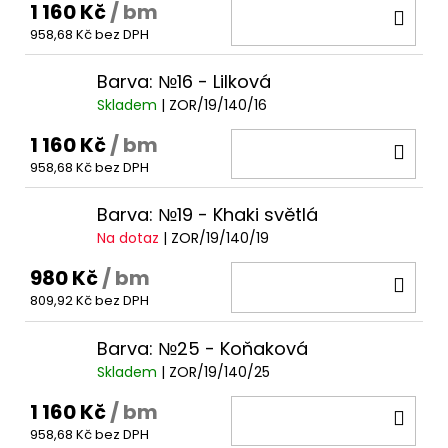
1 160 Kč
/ bm
DO
958,68 Kč bez DPH
KOŠ
Barva: №16 - Lilková
Skladem
| ZOR/19/140/16
1 160 Kč
/ bm
DO
958,68 Kč bez DPH
KOŠ
Barva: №19 - Khaki světlá
Na dotaz
| ZOR/19/140/19
980 Kč
/ bm
DO
809,92 Kč bez DPH
KOŠ
Barva: №25 - Koňaková
Skladem
| ZOR/19/140/25
1 160 Kč
/ bm
DO
958,68 Kč bez DPH
KOŠ