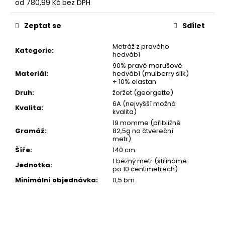
od
780,99 Kč
bez DPH
Měrná
cena:
Zeptat se
Sdílet
Metráž z pravého
Kategorie
:
hedvábí
90% pravé morušové
Materiál
:
hedvábí (mulberry silk)
+ 10% elastan
Druh
:
žoržet (georgette)
6A (nejvyšší možná
Kvalita
:
kvalita)
19 momme (přibližně
Gramáž
:
82,5g na čtvereční
metr)
Šíře
:
140 cm
1 běžný metr (stříháme
Jednotka
:
po 10 centimetrech)
Minimální objednávka
:
0,5 bm