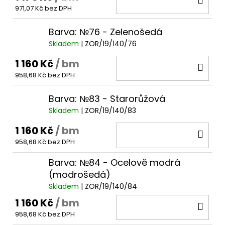
971,07 Kč bez DPH
KOŠ
Barva: №76 - Zelenošedá
Skladem
| ZOR/19/140/76
1 160 Kč
/ bm
DO
958,68 Kč bez DPH
KOŠ
Barva: №83 - Starorůžová
Skladem
| ZOR/19/140/83
1 160 Kč
/ bm
DO
958,68 Kč bez DPH
KOŠ
Barva: №84 - Ocelově modrá
(modrošedá)
Skladem
| ZOR/19/140/84
1 160 Kč
/ bm
DO
958,68 Kč bez DPH
KOŠ