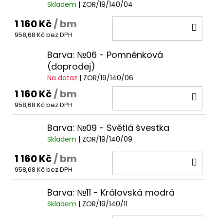
Skladem
| ZOR/19/140/04
1 160 Kč
/ bm
DO
958,68 Kč bez DPH
KOŠ
Barva: №06 - Pomněnková
(doprodej)
Na dotaz
| ZOR/19/140/06
1 160 Kč
/ bm
DO
958,68 Kč bez DPH
KOŠ
Barva: №09 - Světlá švestka
Skladem
| ZOR/19/140/09
1 160 Kč
/ bm
DO
958,68 Kč bez DPH
KOŠ
Barva: №11 - Královská modrá
Skladem
| ZOR/19/140/11