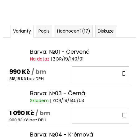
Varianty
Popis
Hodnocení (17)
Diskuze
Barva: №01 - Červená
Na dotaz
| ZOR/19/140/01
990 Kč
/ bm
DO
818,18 Kč bez DPH
KOŠ
Barva: №03 - Černá
Skladem
| ZOR/19/140/03
1 090 Kč
/ bm
DO
900,83 Kč bez DPH
KOŠ
Barva: №04 - Krémová