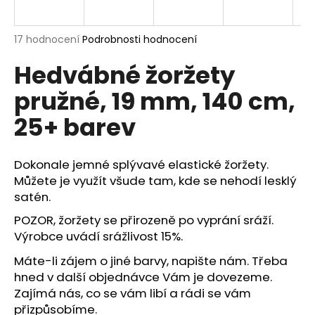
a
j
Průměrné
17 hodnocení
Podrobnosti hodnocení
í
hodnocení
Hedvábné žoržety
produktu
t
je
?
pružné, 19 mm, 140 cm,
5,0
z
25+ barev
5
hvězdiček.
Dokonale jemné splývavé elastické žoržety.
HLEDAT
Můžete je využít všude tam, kde se nehodí lesklý
satén.
POZOR, žoržety se přirozeně po vyprání sráží.
D
Výrobce uvádí srážlivost 15%.
o
p
Máte-li zájem o jiné barvy, napište nám. Třeba
o
hned v další objednávce Vám je dovezeme.
r
Zajímá nás, co se vám libí a rádi se vám
u
přizpůsobíme.