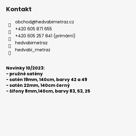
á
Kontakt
p
a
obchod
@
hedvabimetraz.cz
t
+420 605 871 655
í
+420 605 257 841 (primární)
hedvabimetraz
hedvabi_metraz
Novinky 10/2023:
-
pružné satény
-
satén 19mm, 140cm, barvy 42 a 49
-
satén 22mm, 140cm černý
-
šifony 8mm,140cm, barvy 83, 53, 25