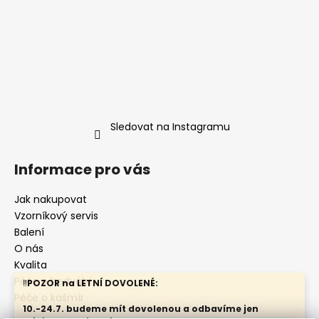
Sledovat na Instagramu
Informace pro vás
Jak nakupovat
Vzorníkový servis
Balení
O nás
Kvalita
Péče o hedvábí
‼️
POZOR na LETNÍ DOVOLENÉ:
Péče o kašmír
10.-24.7. budeme mít dovolenou a odbavíme jen