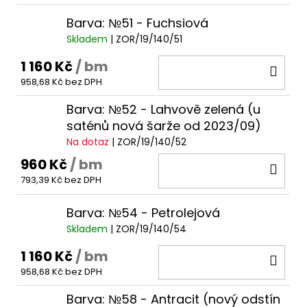
Barva: №51 - Fuchsiová
Skladem
| ZOR/19/140/51
1 160 Kč
/ bm
DO
958,68 Kč bez DPH
KOŠ
Barva: №52 - Lahvově zelená (u
saténů nová šarže od 2023/09)
Na dotaz
| ZOR/19/140/52
960 Kč
/ bm
DO
793,39 Kč bez DPH
KOŠ
Barva: №54 - Petrolejová
Skladem
| ZOR/19/140/54
1 160 Kč
/ bm
DO
958,68 Kč bez DPH
KOŠ
Barva: №58 - Antracit (nový odstín