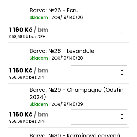
Barva: №26 - Ecru
Skladem
| ZOR/19/140/26
1 160 Kč
/ bm
DO
958,68 Kč bez DPH
KOŠ
Barva: №28 - Levandule
Skladem
| ZOR/19/140/28
1 160 Kč
/ bm
DO
958,68 Kč bez DPH
KOŠ
Barva: №29 - Champagne (Odstín
2024)
Skladem
| ZOR/19/140/29
1 160 Kč
/ bm
DO
958,68 Kč bez DPH
KOŠ
Barva: №30 - Karmínově červená