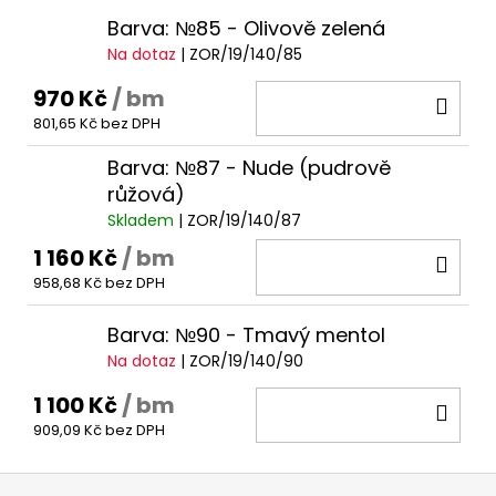
Barva: №85 - Olivově zelená
Na dotaz
| ZOR/19/140/85
970 Kč
/ bm
DO
801,65 Kč bez DPH
KOŠ
Barva: №87 - Nude (pudrově
růžová)
Skladem
| ZOR/19/140/87
1 160 Kč
/ bm
DO
958,68 Kč bez DPH
KOŠ
Barva: №90 - Tmavý mentol
Na dotaz
| ZOR/19/140/90
1 100 Kč
/ bm
DO
909,09 Kč bez DPH
KOŠ
Z