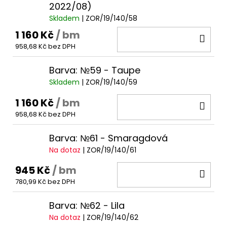
2022/08)
Skladem
| ZOR/19/140/58
1 160 Kč
/ bm
DO
958,68 Kč bez DPH
KOŠ
Barva: №59 - Taupe
Skladem
| ZOR/19/140/59
1 160 Kč
/ bm
DO
958,68 Kč bez DPH
KOŠ
Barva: №61 - Smaragdová
Na dotaz
| ZOR/19/140/61
945 Kč
/ bm
DO
780,99 Kč bez DPH
KOŠ
Barva: №62 - Lila
Na dotaz
| ZOR/19/140/62