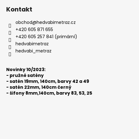
á
Kontakt
p
a
obchod
@
hedvabimetraz.cz
t
+420 605 871 655
í
+420 605 257 841 (primární)
hedvabimetraz
hedvabi_metraz
Novinky 10/2023:
-
pružné satény
-
satén 19mm, 140cm, barvy 42 a 49
-
satén 22mm, 140cm černý
-
šifony 8mm,140cm, barvy 83, 53, 25