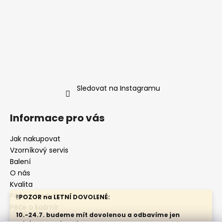
Sledovat na Instagramu
Informace pro vás
Jak nakupovat
Vzorníkový servis
Balení
O nás
Kvalita
Péče o hedvábí
‼️
POZOR na LETNÍ DOVOLENÉ:
Péče o kašmír
10.-24.7. budeme mít dovolenou a odbavíme jen