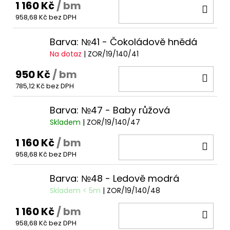
1 160 Kč
/ bm
DO
958,68 Kč bez DPH
KOŠ
Barva: №41 - Čokoládově hnědá
Na dotaz
| ZOR/19/140/41
950 Kč
/ bm
DO
785,12 Kč bez DPH
KOŠ
Barva: №47 - Baby růžová
Skladem
| ZOR/19/140/47
1 160 Kč
/ bm
DO
958,68 Kč bez DPH
KOŠ
Barva: №48 - Ledově modrá
Skladem < 5m
| ZOR/19/140/48
1 160 Kč
/ bm
DO
958,68 Kč bez DPH
KOŠ