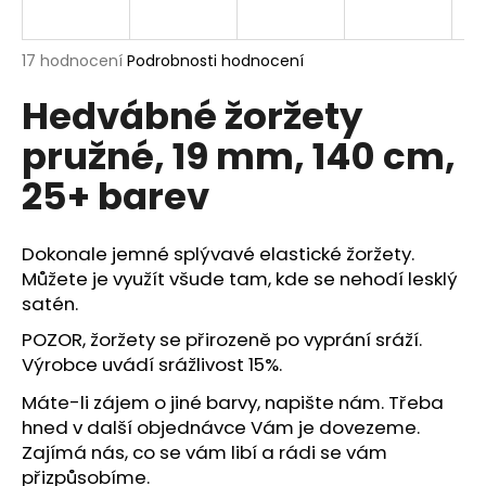
a
j
Průměrné
17 hodnocení
Podrobnosti hodnocení
í
hodnocení
Hedvábné žoržety
produktu
t
je
?
pružné, 19 mm, 140 cm,
5,0
z
25+ barev
5
hvězdiček.
Dokonale jemné splývavé elastické žoržety.
HLEDAT
Můžete je využít všude tam, kde se nehodí lesklý
satén.
POZOR, žoržety se přirozeně po vyprání sráží.
D
Výrobce uvádí srážlivost 15%.
o
p
Máte-li zájem o jiné barvy, napište nám. Třeba
o
hned v další objednávce Vám je dovezeme.
r
Zajímá nás, co se vám libí a rádi se vám
u
přizpůsobíme.