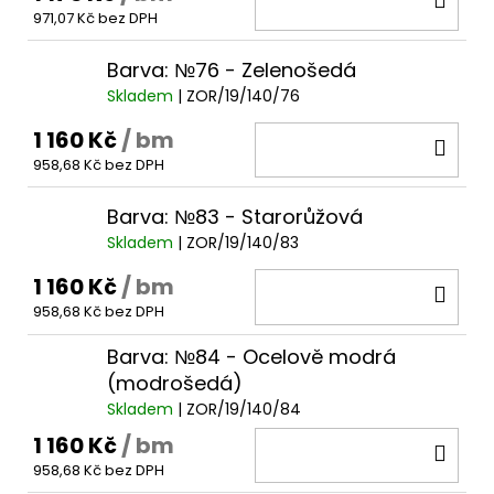
971,07 Kč bez DPH
KOŠ
Barva: №76 - Zelenošedá
Skladem
| ZOR/19/140/76
1 160 Kč
/ bm
DO
958,68 Kč bez DPH
KOŠ
Barva: №83 - Starorůžová
Skladem
| ZOR/19/140/83
1 160 Kč
/ bm
DO
958,68 Kč bez DPH
KOŠ
Barva: №84 - Ocelově modrá
(modrošedá)
Skladem
| ZOR/19/140/84
1 160 Kč
/ bm
DO
958,68 Kč bez DPH
KOŠ