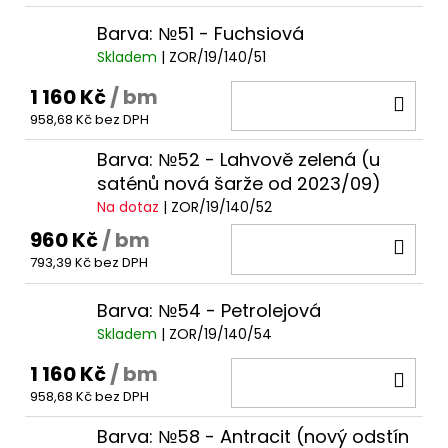
Barva: №51 - Fuchsiová
Skladem
| ZOR/19/140/51
1 160 Kč
/ bm
DO
958,68 Kč bez DPH
KOŠ
Barva: №52 - Lahvově zelená (u
saténů nová šarže od 2023/09)
Na dotaz
| ZOR/19/140/52
960 Kč
/ bm
DO
793,39 Kč bez DPH
KOŠ
Barva: №54 - Petrolejová
Skladem
| ZOR/19/140/54
1 160 Kč
/ bm
DO
958,68 Kč bez DPH
KOŠ
Barva: №58 - Antracit (nový odstín