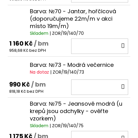
KOŠ
Barva: №70 - Jantar, hořčicová
(doporučujeme 22m/m v akci
místo 19m/m)
Skladem
| ZOR/19/140/70
1 160 Kč
/ bm
DO
958,68 Kč bez DPH
KOŠ
Barva: №73 - Modrá večernice
Na dotaz
| ZOR/19/140/73
990 Kč
/ bm
DO
818,18 Kč bez DPH
KOŠ
Barva: №75 - Jeansově modrá (u
krepů jsou odchylky - ověřte
vzorkem)
Skladem
| ZOR/19/140/75
1 175 Kč
/ bm
DO