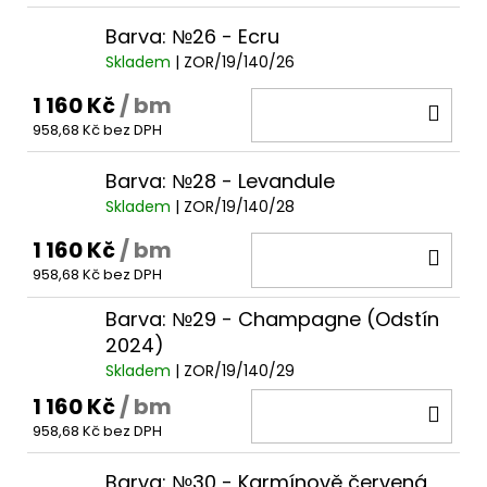
Barva: №26 - Ecru
Skladem
| ZOR/19/140/26
1 160 Kč
/ bm
DO
958,68 Kč bez DPH
KOŠ
Barva: №28 - Levandule
Skladem
| ZOR/19/140/28
1 160 Kč
/ bm
DO
958,68 Kč bez DPH
KOŠ
Barva: №29 - Champagne (Odstín
2024)
Skladem
| ZOR/19/140/29
1 160 Kč
/ bm
DO
958,68 Kč bez DPH
KOŠ
Barva: №30 - Karmínově červená