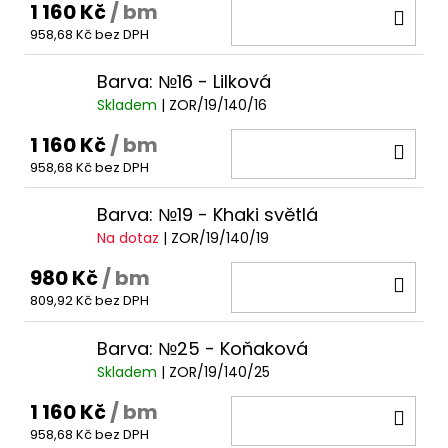
1 160 Kč
/ bm
DO
958,68 Kč bez DPH
KOŠ
Barva: №16 - Lilková
Skladem
| ZOR/19/140/16
1 160 Kč
/ bm
DO
958,68 Kč bez DPH
KOŠ
Barva: №19 - Khaki světlá
Na dotaz
| ZOR/19/140/19
980 Kč
/ bm
DO
809,92 Kč bez DPH
KOŠ
Barva: №25 - Koňaková
Skladem
| ZOR/19/140/25
1 160 Kč
/ bm
DO
958,68 Kč bez DPH
KOŠ