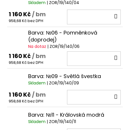
Skladem
| ZOR/19/140/04
1 160 Kč
/ bm
DO
958,68 Kč bez DPH
KOŠ
Barva: №06 - Pomněnková
(doprodej)
Na dotaz
| ZOR/19/140/06
1 160 Kč
/ bm
DO
958,68 Kč bez DPH
KOŠ
Barva: №09 - Světlá švestka
Skladem
| ZOR/19/140/09
1 160 Kč
/ bm
DO
958,68 Kč bez DPH
KOŠ
Barva: №11 - Královská modrá
Skladem
| ZOR/19/140/11