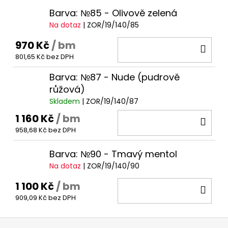
Barva: №85 - Olivově zelená
Na dotaz
| ZOR/19/140/85
970 Kč
/ bm
DO
801,65 Kč bez DPH
KOŠ
Barva: №87 - Nude (pudrově
růžová)
Skladem
| ZOR/19/140/87
1 160 Kč
/ bm
DO
958,68 Kč bez DPH
KOŠ
Barva: №90 - Tmavý mentol
Na dotaz
| ZOR/19/140/90
1 100 Kč
/ bm
DO
909,09 Kč bez DPH
KOŠ
Z