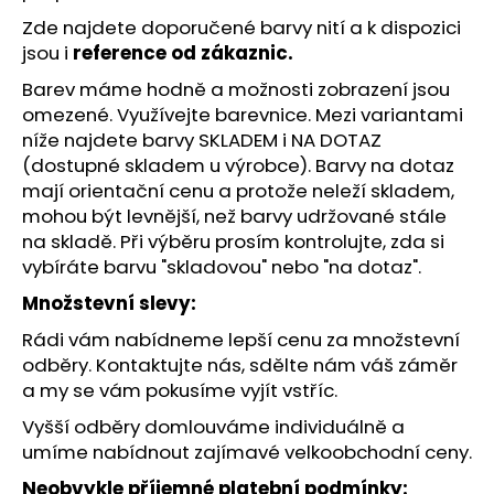
č
u
Zde najdete
doporučené barvy nití
a k dispozici
j
jsou i
reference od zákaznic.
e
Barev máme hodně a možnosti zobrazení jsou
m
omezené.
Využívejte barevnice
. Mezi variantami
e
níže najdete barvy SKLADEM i NA DOTAZ
(dostupné skladem u výrobce). Barvy na dotaz
mají orientační cenu a protože neleží skladem,
mohou být levnější, než barvy udržované stále
na skladě. Při výběru prosím kontrolujte, zda si
vybíráte barvu "skladovou" nebo "na dotaz".
Množstevní slevy:
Rádi vám nabídneme lepší cenu za množstevní
odběry. Kontaktujte nás, sdělte nám váš záměr
a my se vám pokusíme vyjít vstříc.
Vyšší odběry domlouváme individuálně a
umíme nabídnout zajímavé velkoobchodní ceny.
Neobvykle příjemné platební podmínky: