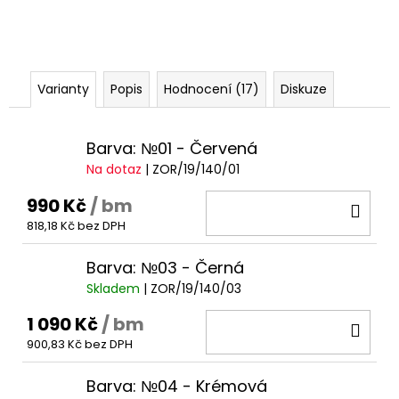
Varianty
Popis
Hodnocení (17)
Diskuze
Barva: №01 - Červená
Na dotaz
| ZOR/19/140/01
990 Kč
/ bm
DO
818,18 Kč bez DPH
KOŠ
Barva: №03 - Černá
Skladem
| ZOR/19/140/03
1 090 Kč
/ bm
DO
900,83 Kč bez DPH
KOŠ
Barva: №04 - Krémová