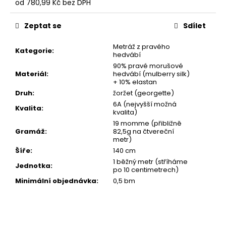
od
780,99 Kč
bez DPH
Měrná
cena:
Zeptat se
Sdílet
Metráž z pravého
Kategorie
:
hedvábí
90% pravé morušové
Materiál
:
hedvábí (mulberry silk)
+ 10% elastan
Druh
:
žoržet (georgette)
6A (nejvyšší možná
Kvalita
:
kvalita)
19 momme (přibližně
Gramáž
:
82,5g na čtvereční
metr)
Šíře
:
140 cm
1 běžný metr (stříháme
Jednotka
:
po 10 centimetrech)
Minimální objednávka
:
0,5 bm