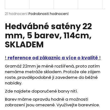
a
j
Průměrné
21 hodnocení
Podrobnosti hodnocení
í
hodnocení
Hedvábné satény 22
produktu
t
je
?
mm, 5 barev, 114cm,
4,8
z
SKLADEM
5
hvězdiček.
!
reference od zákaznic a více o kvalitě
!
HLEDAT
Gramáž 22mm je méně rozšířená, proto zatím
nemáme metráže skladem. Protože ale zájem
roste, pravděpodobně ji zavedeme do běžné
D
nabídky.
o
p
Zde najdete
doporučené barvy nití
.
o
Barev máme opravdu hodně a možnosti
r
zobrazení jsou omezené.
Využívejte barevnice
.
u