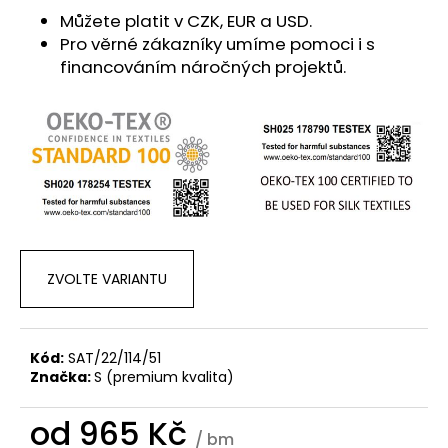
Můžete platit v CZK, EUR a USD.
Pro věrné zákazníky umíme pomoci i s
financováním náročných projektů.
ZVOLTE VARIANTU
Kód:
SAT/22/114/51
Značka:
S (premium kvalita)
od
965 Kč
/ bm