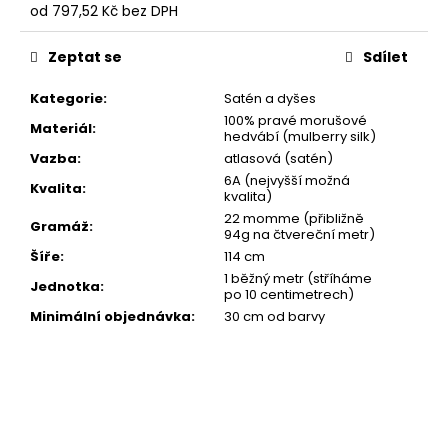
od
797,52 Kč
bez DPH
Měrná
cena:
Zeptat se
Sdílet
Kategorie
:
Satén a dyšes
100% pravé morušové
Materiál
:
hedvábí (mulberry silk)
Vazba
:
atlasová (satén)
6A (nejvyšší možná
Kvalita
:
kvalita)
22 momme (přibližně
Gramáž
:
94g na čtvereční metr)
Šíře
:
114 cm
1 běžný metr (stříháme
Jednotka
:
po 10 centimetrech)
Minimální objednávka
:
30 cm od barvy