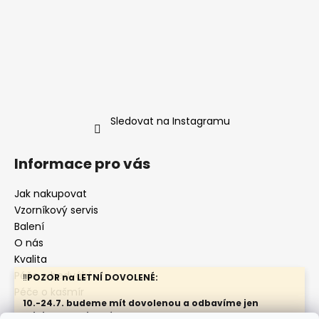
Sledovat na Instagramu
Informace pro vás
Jak nakupovat
Vzorníkový servis
Balení
O nás
Kvalita
Péče o hedvábí
‼️
POZOR na LETNÍ DOVOLENÉ:
Péče o kašmír
10.-24.7. budeme mít dovolenou a odbavíme jen
minimum objednávek