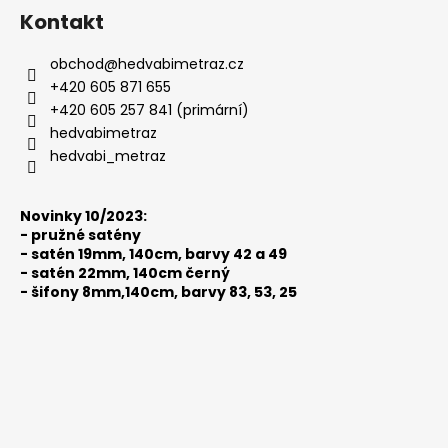
á
Kontakt
p
a
obchod
@
hedvabimetraz.cz
t
+420 605 871 655
í
+420 605 257 841 (primární)
hedvabimetraz
hedvabi_metraz
Novinky 10/2023:
-
pružné satény
-
satén 19mm, 140cm, barvy 42 a 49
-
satén 22mm, 140cm černý
-
šifony 8mm,140cm, barvy 83, 53, 25