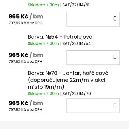
Skladem > 30m
| SAT/22/114/51
965 Kč
/ bm
DO
797,52 Kč bez DPH
KOŠ
Barva: №54 - Petrolejová
Skladem > 30m
| SAT/22/114/54
965 Kč
/ bm
DO
797,52 Kč bez DPH
KOŠ
Barva: №70 - Jantar, hořčicová
(doporučujeme 22m/m v akci
místo 19m/m)
Skladem > 30m
| SAT/22/114/70
965 Kč
/ bm
DO
797,52 Kč bez DPH
KOŠ
Z