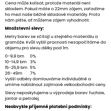
č
Cena může kolísat, protože materiál není
u
skladem. Pokud máte o 22mm zájem, zařadíme
j
ho mezi naše běžné skladové materiály. Proto
e
nám pište, ať můžeme zájem vyhodnotit.
m
e
Množstevní slevy:
Metry barev se sčítají u stejného materiálu a
gramáže. Kvůli vyšší pracnosti nezapočítáme do
objemu pro slevu délky pod 1m.
0-9,9 bm
0%
10-14,9 bm
3%
15-25,9 bm
5%
26-49m
7%
Vyšší odběry domlouváme individuálně a
umíme nabídnout zajímavé velkoobchodní ceny.
Slevy neposkytujeme u výprodeje barev: fuchsie,
jantar a petrolej.
Neobvykle příjemné platební podmínky: