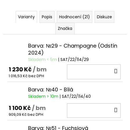
Varianty
Popis
Hodnocení (21)
Diskuze
Značka
Barva: №29 - Champagne (Odstín
2024)
Skladem < 5m
| SAT/22/114/29
1 230 Kč
/ bm
DO
1 016,53 Kč bez DPH
KOŠ
Barva: №40 - Bílá
Skladem > 10m
| SAT/22/114/40
1 100 Kč
/ bm
DO
909,09 Kč bez DPH
KOŠ
Barva: №51 - Fuchsiová