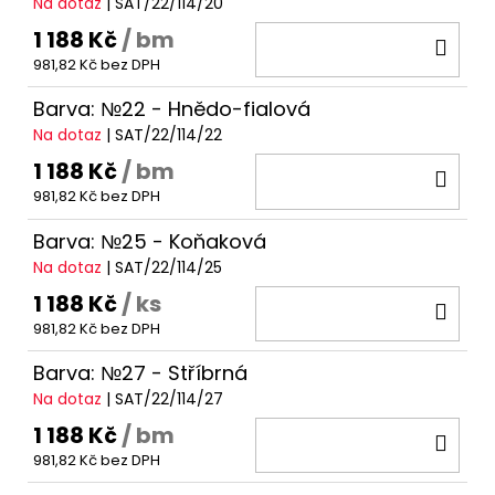
Na dotaz
| SAT/22/114/20
1 188 Kč
/ bm
DO
981,82 Kč bez DPH
KOŠ
Barva: №22 - Hnědo-fialová
Na dotaz
| SAT/22/114/22
1 188 Kč
/ bm
DO
981,82 Kč bez DPH
KOŠ
Barva: №25 - Koňaková
Na dotaz
| SAT/22/114/25
1 188 Kč
/ ks
DO
981,82 Kč bez DPH
KOŠ
Barva: №27 - Stříbrná
Na dotaz
| SAT/22/114/27
1 188 Kč
/ bm
DO
981,82 Kč bez DPH
KOŠ