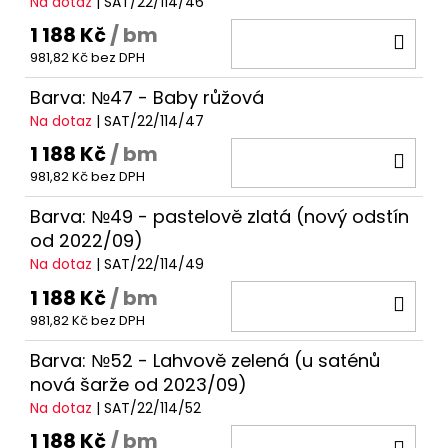
Na dotaz
| SAT/22/114/46
1 188 Kč
/ bm
DO
981,82 Kč bez DPH
KOŠ
Barva: №47 - Baby růžová
Na dotaz
| SAT/22/114/47
1 188 Kč
/ bm
DO
981,82 Kč bez DPH
KOŠ
Barva: №49 - pastelově zlatá (nový odstín
od 2022/09)
Na dotaz
| SAT/22/114/49
1 188 Kč
/ bm
DO
981,82 Kč bez DPH
KOŠ
Barva: №52 - Lahvově zelená (u saténů
nová šarže od 2023/09)
Na dotaz
| SAT/22/114/52
1 188 Kč
/ bm
DO