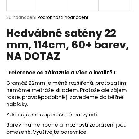
a
j
Průměrné
36 hodnocení
Podrobnosti hodnocení
í
hodnocení
Hedvábné satény 22
produktu
t
je
?
mm, 114cm, 60+ barev,
5,0
z
NA DOTAZ
5
hvězdiček.
!
reference od zákaznic a více o kvalitě
!
HLEDAT
Gramáž 22mm je méně rozšířená, proto zatím
nemáme metráže skladem. Protože ale zájem
roste, pravděpodobně ji zavedeme do běžné
D
nabídky.
o
p
Zde najdete
doporučené barvy nití
.
o
Barev máme hodně a možnosti zobrazení jsou
r
omezené.
Využívejte barevnice
.
u