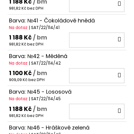
1 188 Kč
/ bm
DO
981,82 Kč bez DPH
KOŠ
Barva: №41 - Čokoládově hnědá
Na dotaz
| SAT/22/114/41
1 188 Kč
/ bm
DO
981,82 Kč bez DPH
KOŠ
Barva: №42 - Měděná
Na dotaz
| SAT/22/114/42
1 100 Kč
/ bm
DO
909,09 Kč bez DPH
KOŠ
Barva: №45 - Lososová
Na dotaz
| SAT/22/114/45
1 188 Kč
/ bm
DO
981,82 Kč bez DPH
KOŠ
Barva: №46 - Hráškově zelená