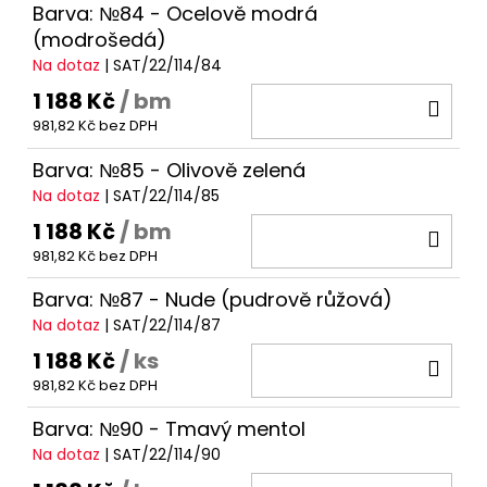
Barva: №84 - Ocelově modrá
(modrošedá)
Na dotaz
| SAT/22/114/84
1 188 Kč
/ bm
DO
981,82 Kč bez DPH
KOŠ
Barva: №85 - Olivově zelená
Na dotaz
| SAT/22/114/85
1 188 Kč
/ bm
DO
981,82 Kč bez DPH
KOŠ
Barva: №87 - Nude (pudrově růžová)
Na dotaz
| SAT/22/114/87
1 188 Kč
/ ks
DO
981,82 Kč bez DPH
KOŠ
Barva: №90 - Tmavý mentol
Na dotaz
| SAT/22/114/90