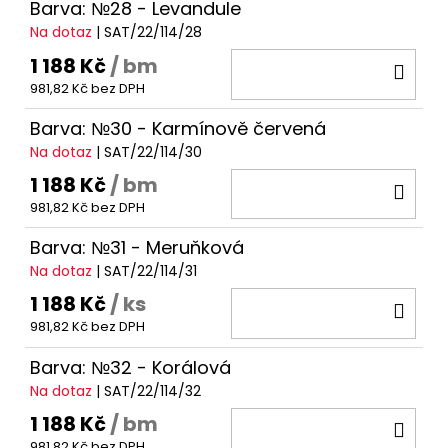
Barva: №28 - Levandule
Na dotaz
| SAT/22/114/28
1 188 Kč
/ bm
DO
981,82 Kč bez DPH
KOŠ
Barva: №30 - Karmínově červená
Na dotaz
| SAT/22/114/30
1 188 Kč
/ bm
DO
981,82 Kč bez DPH
KOŠ
Barva: №31 - Meruňková
Na dotaz
| SAT/22/114/31
1 188 Kč
/ ks
DO
981,82 Kč bez DPH
KOŠ
Barva: №32 - Korálová
Na dotaz
| SAT/22/114/32
1 188 Kč
/ bm
DO
981,82 Kč bez DPH