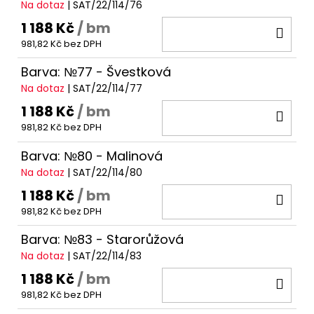
Na dotaz
| SAT/22/114/76
1 188 Kč
/ bm
DO
981,82 Kč bez DPH
KOŠ
Barva: №77 - Švestková
Na dotaz
| SAT/22/114/77
1 188 Kč
/ bm
DO
981,82 Kč bez DPH
KOŠ
Barva: №80 - Malinová
Na dotaz
| SAT/22/114/80
1 188 Kč
/ bm
DO
981,82 Kč bez DPH
KOŠ
Barva: №83 - Starorůžová
Na dotaz
| SAT/22/114/83
1 188 Kč
/ bm
DO
981,82 Kč bez DPH
KOŠ