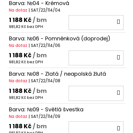
Barva: №04 - Krémová
Na dotaz
| SAT/22/114/04
1 188 Kč
/ bm
DO
981,82 Kč bez DPH
KOŠ
Barva: №06 - Pomněnková (doprodej)
Na dotaz
| SAT/22/114/06
1 188 Kč
/ bm
DO
981,82 Kč bez DPH
KOŠ
Barva: №08 - Zlatá / neapolská žlutá
Na dotaz
| SAT/22/114/08
1 188 Kč
/ bm
DO
981,82 Kč bez DPH
KOŠ
Barva: №09 - Světlá švestka
Na dotaz
| SAT/22/114/09
1 188 Kč
/ bm
DO
981,82 Kč bez DPH