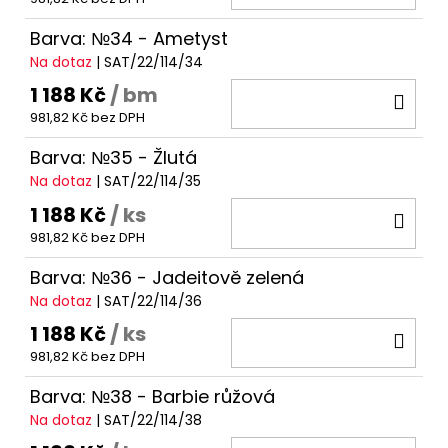
KOŠ
Barva: №34 - Ametyst
Na dotaz
| SAT/22/114/34
1 188 Kč
/ bm
DO
981,82 Kč bez DPH
KOŠ
Barva: №35 - Žlutá
Na dotaz
| SAT/22/114/35
1 188 Kč
/ ks
DO
981,82 Kč bez DPH
KOŠ
Barva: №36 - Jadeitově zelená
Na dotaz
| SAT/22/114/36
1 188 Kč
/ ks
DO
981,82 Kč bez DPH
KOŠ
Barva: №38 - Barbie růžová
Na dotaz
| SAT/22/114/38