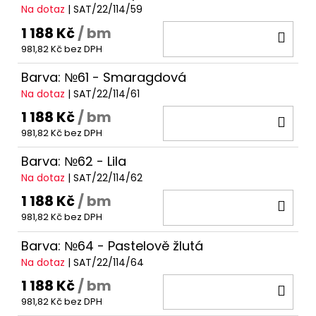
Na dotaz
| SAT/22/114/59
1 188 Kč
/ bm
DO
981,82 Kč bez DPH
KOŠ
Barva: №61 - Smaragdová
Na dotaz
| SAT/22/114/61
1 188 Kč
/ bm
DO
981,82 Kč bez DPH
KOŠ
Barva: №62 - Lila
Na dotaz
| SAT/22/114/62
1 188 Kč
/ bm
DO
981,82 Kč bez DPH
KOŠ
Barva: №64 - Pastelově žlutá
Na dotaz
| SAT/22/114/64
1 188 Kč
/ bm
DO
981,82 Kč bez DPH
KOŠ