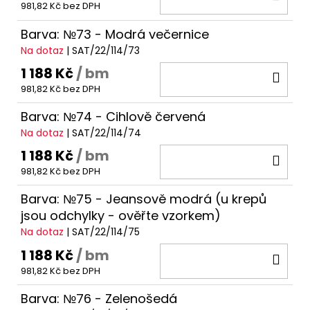
981,82 Kč bez DPH
KOŠ
Barva: №73 - Modrá večernice
Na dotaz
| SAT/22/114/73
1 188 Kč
/ bm
DO
981,82 Kč bez DPH
KOŠ
Barva: №74 - Cihlově červená
Na dotaz
| SAT/22/114/74
1 188 Kč
/ bm
DO
981,82 Kč bez DPH
KOŠ
Barva: №75 - Jeansově modrá (u krepů
jsou odchylky - ověřte vzorkem)
Na dotaz
| SAT/22/114/75
1 188 Kč
/ bm
DO
981,82 Kč bez DPH
KOŠ
Barva: №76 - Zelenošedá