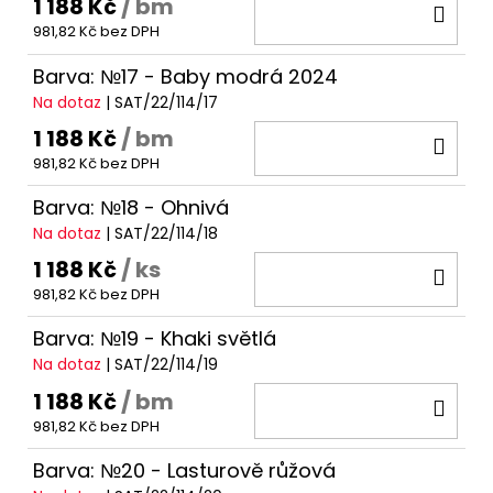
1 188 Kč
/ bm
DO
981,82 Kč bez DPH
KOŠ
Barva: №17 - Baby modrá 2024
Na dotaz
| SAT/22/114/17
1 188 Kč
/ bm
DO
981,82 Kč bez DPH
KOŠ
Barva: №18 - Ohnivá
Na dotaz
| SAT/22/114/18
1 188 Kč
/ ks
DO
981,82 Kč bez DPH
KOŠ
Barva: №19 - Khaki světlá
Na dotaz
| SAT/22/114/19
1 188 Kč
/ bm
DO
981,82 Kč bez DPH
KOŠ
Barva: №20 - Lasturově růžová