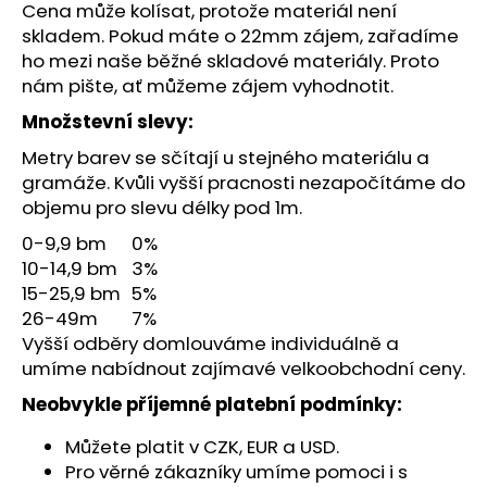
č
Cena může kolísat, protože materiál není
u
skladem. Pokud máte o 22mm zájem, zařadíme
j
ho mezi naše běžné skladové materiály. Proto
e
nám pište, ať můžeme zájem vyhodnotit.
m
e
Množstevní slevy:
Metry barev se sčítají u stejného materiálu a
gramáže. Kvůli vyšší pracnosti nezapočítáme do
objemu pro slevu délky pod 1m.
0-9,9 bm
0%
10-14,9 bm
3%
15-25,9 bm
5%
26-49m
7%
Vyšší odběry domlouváme individuálně a
umíme nabídnout zajímavé velkoobchodní ceny.
Neobvykle příjemné platební podmínky:
Můžete platit v CZK, EUR a USD.
Pro věrné zákazníky umíme pomoci i s