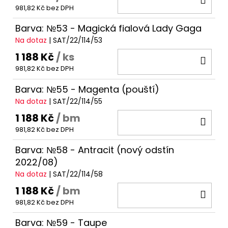
981,82 Kč bez DPH
KOŠ
Barva: №53 - Magická fialová Lady Gaga
Na dotaz
| SAT/22/114/53
1 188 Kč
/ ks
DO
981,82 Kč bez DPH
KOŠ
Barva: №55 - Magenta (pouští)
Na dotaz
| SAT/22/114/55
1 188 Kč
/ bm
DO
981,82 Kč bez DPH
KOŠ
Barva: №58 - Antracit (nový odstín
2022/08)
Na dotaz
| SAT/22/114/58
1 188 Kč
/ bm
DO
981,82 Kč bez DPH
KOŠ
Barva: №59 - Taupe