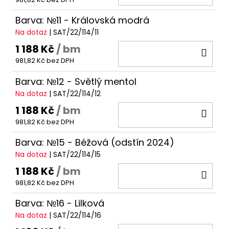
KOŠ
Barva: №11 - Královská modrá
Na dotaz
| SAT/22/114/11
1 188 Kč
/ bm
DO
981,82 Kč bez DPH
KOŠ
Barva: №12 - Světlý mentol
Na dotaz
| SAT/22/114/12
1 188 Kč
/ bm
DO
981,82 Kč bez DPH
KOŠ
Barva: №15 - Béžová (odstín 2024)
Na dotaz
| SAT/22/114/15
1 188 Kč
/ bm
DO
981,82 Kč bez DPH
KOŠ
Barva: №16 - Lilková
Na dotaz
| SAT/22/114/16