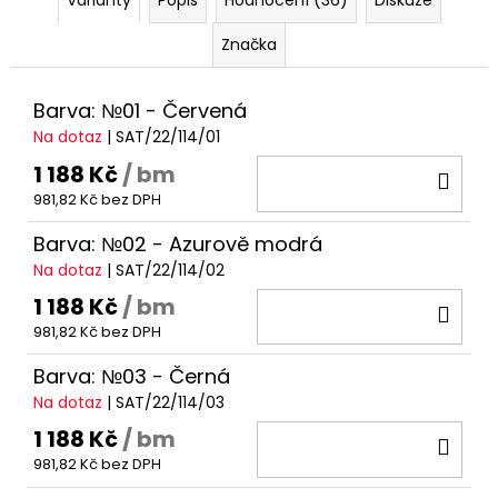
Varianty
Popis
Hodnocení (36)
Diskuze
Značka
Barva: №01 - Červená
Na dotaz
| SAT/22/114/01
1 188 Kč
/ bm
DO
981,82 Kč bez DPH
KOŠ
Barva: №02 - Azurově modrá
Na dotaz
| SAT/22/114/02
1 188 Kč
/ bm
DO
981,82 Kč bez DPH
KOŠ
Barva: №03 - Černá
Na dotaz
| SAT/22/114/03
1 188 Kč
/ bm
DO
981,82 Kč bez DPH
KOŠ