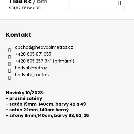
1 188 Kč
/ bm
DO
981,82 Kč bez DPH
KOŠ
Z
á
Kontakt
p
a
obchod
@
hedvabimetraz.cz
t
+420 605 871 655
í
+420 605 257 841 (primární)
hedvabimetraz
hedvabi_metraz
Novinky 10/2023:
-
pružné satény
-
satén 19mm, 140cm, barvy 42 a 49
-
satén 22mm, 140cm černý
-
šifony 8mm,140cm, barvy 83, 53, 25