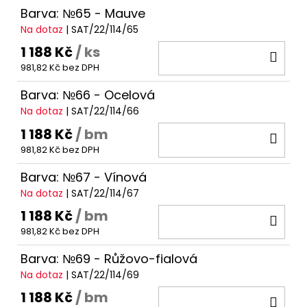
Barva: №65 - Mauve
Na dotaz
| SAT/22/114/65
1 188 Kč
/ ks
DO
981,82 Kč bez DPH
KOŠ
Barva: №66 - Ocelová
Na dotaz
| SAT/22/114/66
1 188 Kč
/ bm
DO
981,82 Kč bez DPH
KOŠ
Barva: №67 - Vínová
Na dotaz
| SAT/22/114/67
1 188 Kč
/ bm
DO
981,82 Kč bez DPH
KOŠ
Barva: №69 - Růžovo-fialová
Na dotaz
| SAT/22/114/69
1 188 Kč
/ bm
DO