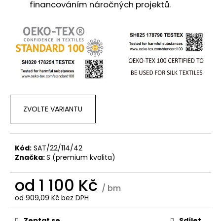
financováním náročných projektů.
ZVOLTE VARIANTU
Kód:
SAT/22/114/42
Značka:
S (premium kvalita)
od
1 100 Kč
/ bm
od
909,09 Kč
bez DPH
Měrná
cena:
Zeptat se
Sdílet