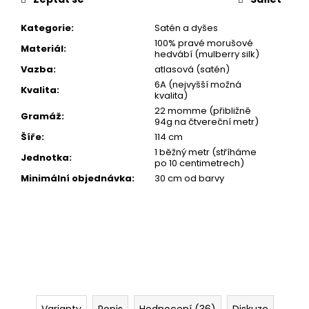
Kategorie
:
Satén a dyšes
100% pravé morušové
Materiál
:
hedvábí (mulberry silk)
Vazba
:
atlasová (satén)
6A (nejvyšší možná
Kvalita
:
kvalita)
22 momme (přibližně
Gramáž
:
94g na čtvereční metr)
Šíře
:
114 cm
1 běžný metr (stříháme
Jednotka
:
po 10 centimetrech)
Minimální objednávka
:
30 cm od barvy