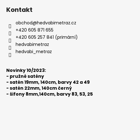
á
Kontakt
p
a
obchod
@
hedvabimetraz.cz
t
+420 605 871 655
í
+420 605 257 841 (primární)
hedvabimetraz
hedvabi_metraz
Novinky 10/2023:
-
pružné satény
-
satén 19mm, 140cm, barvy 42 a 49
-
satén 22mm, 140cm černý
-
šifony 8mm,140cm, barvy 83, 53, 25