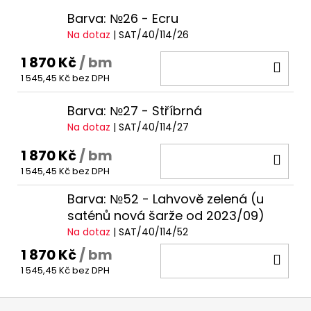
Barva: №26 - Ecru
Na dotaz
| SAT/40/114/26
1 870 Kč
/ bm
DO
1 545,45 Kč bez DPH
KOŠ
Barva: №27 - Stříbrná
Na dotaz
| SAT/40/114/27
1 870 Kč
/ bm
DO
1 545,45 Kč bez DPH
KOŠ
Barva: №52 - Lahvově zelená (u
saténů nová šarže od 2023/09)
Na dotaz
| SAT/40/114/52
1 870 Kč
/ bm
DO
1 545,45 Kč bez DPH
KOŠ
Z