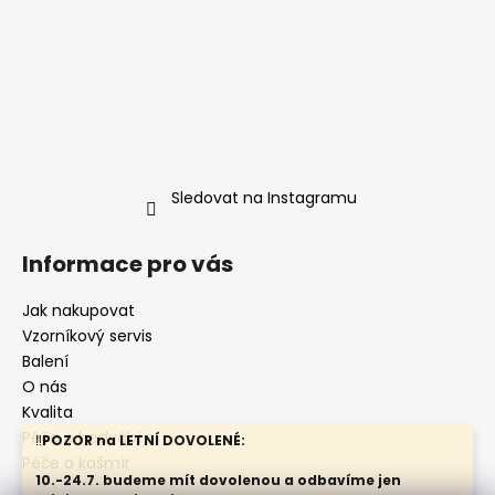
Sledovat na Instagramu
Informace pro vás
Jak nakupovat
Vzorníkový servis
Balení
O nás
Kvalita
Péče o hedvábí
‼️
POZOR na LETNÍ DOVOLENÉ:
Péče o kašmír
10.-24.7. budeme mít dovolenou a odbavíme jen