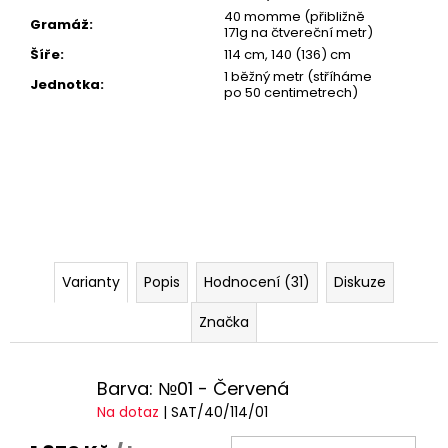
40 momme (přibližně
Gramáž
:
171g na čtvereční metr)
Šíře
:
114 cm, 140 (136) cm
1 běžný metr (stříháme
Jednotka
:
po 50 centimetrech)
Varianty
Popis
Hodnocení (31)
Diskuze
Značka
Barva: №01 - Červená
Na dotaz
| SAT/40/114/01