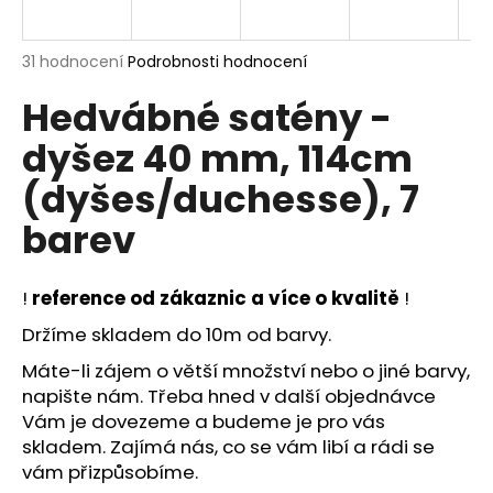
a
j
Průměrné
31 hodnocení
Podrobnosti hodnocení
í
hodnocení
Hedvábné satény -
produktu
t
je
?
dyšez 40 mm, 114cm
5,0
z
(dyšes/duchesse), 7
5
hvězdiček.
barev
HLEDAT
!
reference od zákaznic a více o kvalitě
!
Držíme skladem do 10m od barvy.
D
Máte-li zájem o větší množství nebo o jiné barvy,
o
napište nám. Třeba hned v další objednávce
p
Vám je dovezeme a budeme je pro vás
o
r
skladem. Zajímá nás, co se vám libí a rádi se
u
vám přizpůsobíme.