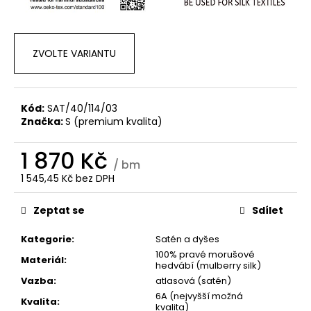
ZVOLTE VARIANTU
Kód:
SAT/40/114/03
Značka:
S (premium kvalita)
1 870 Kč
/ bm
1 545,45 Kč bez DPH
Měrná
cena:
Zeptat se
Sdílet
Kategorie
:
Satén a dyšes
100% pravé morušové
Materiál
:
hedvábí (mulberry silk)
Vazba
:
atlasová (satén)
6A (nejvyšší možná
Kvalita
:
kvalita)