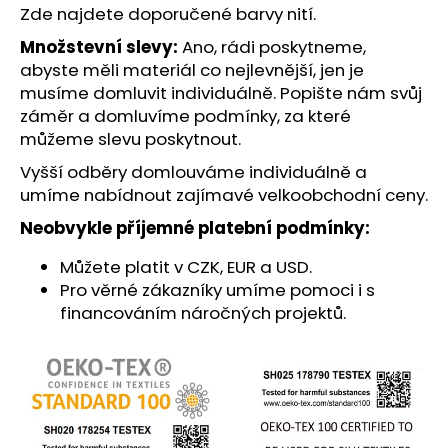
č
Zde najdete
doporučené barvy nití
.
u
j
Množstevní slevy:
Ano, rádi poskytneme,
e
abyste měli materiál co nejlevnější, jen je
m
musíme domluvit individuálně. Popište nám svůj
e
záměr a domluvíme podmínky, za které
můžeme slevu poskytnout.
Vyšší odběry domlouváme individuálně a
umíme nabídnout zajímavé velkoobchodní ceny.
Neobvykle příjemné platební podmínky:
Můžete platit v CZK, EUR a USD.
Pro věrné zákazníky umíme pomoci i s
financováním náročných projektů.