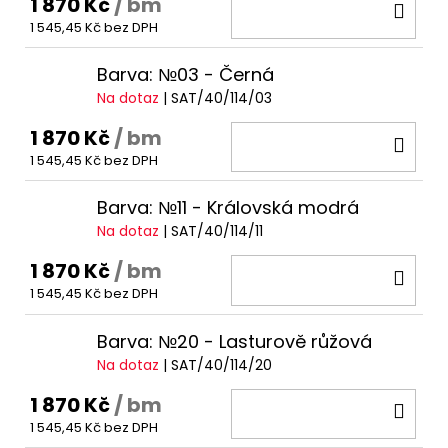
1 870 Kč
/ bm
DO
1 545,45 Kč bez DPH
KOŠ
Barva: №03 - Černá
Na dotaz
| SAT/40/114/03
1 870 Kč
/ bm
DO
1 545,45 Kč bez DPH
KOŠ
Barva: №11 - Královská modrá
Na dotaz
| SAT/40/114/11
1 870 Kč
/ bm
DO
1 545,45 Kč bez DPH
KOŠ
Barva: №20 - Lasturově růžová
Na dotaz
| SAT/40/114/20
1 870 Kč
/ bm
DO
1 545,45 Kč bez DPH
KOŠ