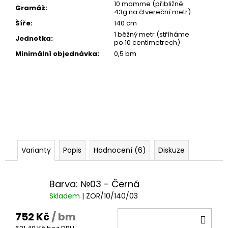
10 momme (přibližně
Gramáž
:
43g na čtvereční metr)
Šíře
:
140 cm
1 běžný metr (stříháme
Jednotka
:
po 10 centimetrech)
Minimální objednávka
:
0,5 bm
Varianty
Popis
Hodnocení (6)
Diskuze
Barva: №03 - Černá
Skladem
| ZOR/10/140/03
752 Kč
/ bm
DO