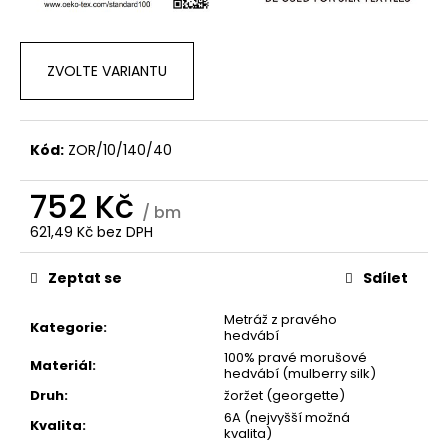
ZVOLTE VARIANTU
Kód:
ZOR/10/140/40
752 Kč
/ bm
621,49 Kč bez DPH
Měrná
cena:
Zeptat se
Sdílet
Metráž z pravého
Kategorie
:
hedvábí
100% pravé morušové
Materiál
:
hedvábí (mulberry silk)
Druh
:
žoržet (georgette)
6A (nejvyšší možná
Kvalita
:
kvalita)