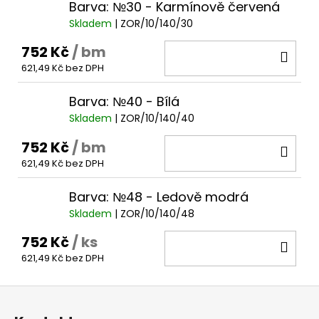
Barva: №30 - Karmínově červená
Skladem
| ZOR/10/140/30
752 Kč
/ bm
DO
621,49 Kč bez DPH
KOŠ
Barva: №40 - Bílá
Skladem
| ZOR/10/140/40
752 Kč
/ bm
DO
621,49 Kč bez DPH
KOŠ
Barva: №48 - Ledově modrá
Skladem
| ZOR/10/140/48
752 Kč
/ ks
DO
621,49 Kč bez DPH
KOŠ
Z
á