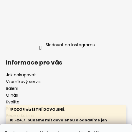
Sledovat na Instagramu
Informace pro vás
Jak nakupovat
Vzorníkový servis
Balení
O nás
Kvalita
Péče o hedvábí
‼️
POZOR na LETNÍ DOVOLENÉ:
Péče o kašmír
10.-24.7. budeme mít dovolenou a odbavíme jen
minimum objednávek
Nenechávejte objednávky na poslední chvíli.