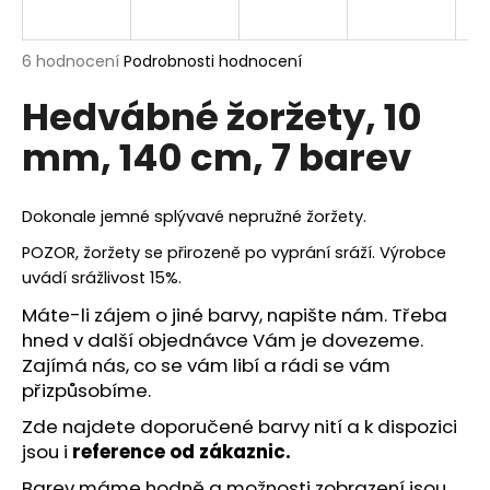
a
j
Průměrné
6 hodnocení
Podrobnosti hodnocení
í
hodnocení
Hedvábné žoržety, 10
produktu
t
je
?
mm, 140 cm, 7 barev
5,0
z
5
hvězdiček.
Dokonale jemné splývavé nepružné žoržety.
POZOR, žoržety se přirozeně po vyprání sráží. Výrobce
HLEDAT
uvádí srážlivost 15%.
Máte-li zájem o jiné barvy, napište nám. Třeba
hned v další objednávce Vám je dovezeme.
D
Zajímá nás, co se vám libí a rádi se vám
o
přizpůsobíme.
p
o
Zde najdete
doporučené barvy nití
a k dispozici
r
jsou i
reference od zákaznic.
u
Barev máme hodně a možnosti zobrazení jsou