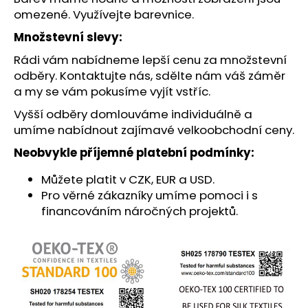
č
omezené.
Využívejte barevnice
.
u
j
Množstevní slevy:
e
Rádi vám nabídneme lepší cenu za množstevní
m
odběry. Kontaktujte nás, sdělte nám váš záměr
e
a my se vám pokusíme vyjít vstříc.
Vyšší odběry domlouváme individuálně a
umíme nabídnout zajímavé velkoobchodní ceny.
Neobvykle příjemné platební podmínky:
Můžete platit v CZK, EUR a USD.
Pro věrné zákazníky umíme pomoci i s
financováním náročných projektů.