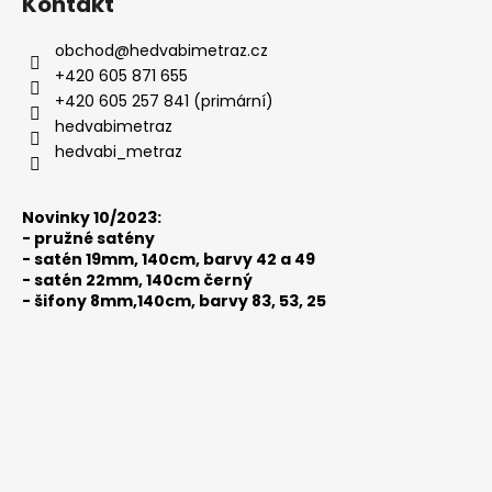
Kontakt
p
a
obchod
@
hedvabimetraz.cz
t
+420 605 871 655
í
+420 605 257 841 (primární)
hedvabimetraz
hedvabi_metraz
Novinky 10/2023:
-
pružné satény
-
satén 19mm, 140cm, barvy 42 a 49
-
satén 22mm, 140cm černý
-
šifony 8mm,140cm, barvy 83, 53, 25