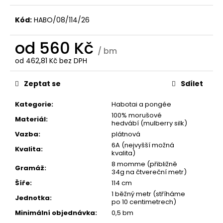
Kód:
HABO/08/114/26
od
560 Kč
/ bm
od
462,81 Kč
bez DPH
Měrná
cena:
Zeptat se
Sdílet
Kategorie
:
Habotai a pongée
100% morušové
Materiál
:
hedvábí (mulberry silk)
Vazba
:
plátnová
6A (nejvyšší možná
Kvalita
:
kvalita)
8 momme (přibližně
Gramáž
:
34g na čtvereční metr)
Šíře
:
114 cm
1 běžný metr (stříháme
Jednotka
:
po 10 centimetrech)
Minimální objednávka
:
0,5 bm