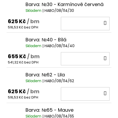
Barva: №30 - Karmínově červená
Skladem
| HABO/08/114/30
625 Kč
/ bm
DO
516,53 Kč bez DPH
KOŠ
Barva: №40 - Bílá
Skladem
| HABO/08/114/40
655 Kč
/ bm
DO
541,32 Kč bez DPH
KOŠ
Barva: №62 - Lila
Skladem
| HABO/08/114/62
625 Kč
/ bm
DO
516,53 Kč bez DPH
KOŠ
Barva: №65 - Mauve
Skladem
| HABO/08/114/65