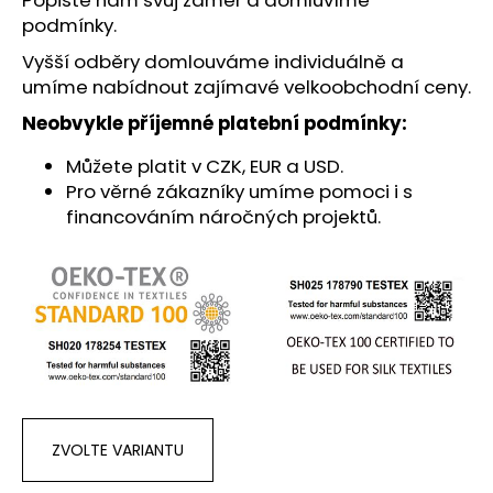
č
podmínky.
u
j
Vyšší odběry domlouváme individuálně a
e
umíme nabídnout zajímavé velkoobchodní ceny.
m
e
Neobvykle příjemné platební podmínky:
Můžete platit v CZK, EUR a USD.
Pro věrné zákazníky umíme pomoci i s
financováním náročných projektů.
ZVOLTE VARIANTU