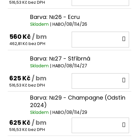
516,53 Kč bez DPH
KOŠ
Barva: №26 - Ecru
Skladem
| HABO/08/114/26
560 Kč
/ bm
DO
462,81 Kč bez DPH
KOŠ
Barva: №27 - Stříbrná
Skladem
| HABO/08/114/27
625 Kč
/ bm
DO
516,53 Kč bez DPH
KOŠ
Barva: №29 - Champagne (Odstín
2024)
Skladem
| HABO/08/114/29
625 Kč
/ bm
DO
516,53 Kč bez DPH
KOŠ