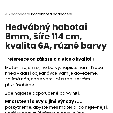
a
j
Průměrné
46 hodnocení
Podrobnosti hodnocení
í
hodnocení
Hedvábný habotai
produktu
t
je
?
8mm, šíře 114 cm,
4,9
z
kvalita 6A, různé barvy
5
hvězdiček.
!
reference od zákaznic a více o kvalitě
!
HLEDAT
Máte-li zájem o jiné barvy, napište nám. Třeba
hned v další objednávce Vám je dovezeme.
Zajímá nás, co se vám libí a rádi se vám
D
přizpůsobíme.
o
p
Zde najdete
doporučené barvy nití
.
o
Množstevní slevy a jiné výhody
rádi
r
poskytneme, abyste měli materiál co nejlevnější.
u
Popište nám svůj záměr a domluvíme