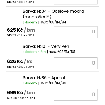
516,53 Kč bez DPH
KOŠ
Barva: №84 - Ocelově modrá
(modrošedá)
Skladem
| HABO/08/114/84
625 Kč
/ bm
DO
516,53 Kč bez DPH
KOŠ
Barva: №101 - Very Peri
Skladem < 5m
| HABO/08/114/101
625 Kč
/ ks
DO
516,53 Kč bez DPH
KOŠ
Barva: №86 - Aperol
Skladem
| HABO/08/114/86
695 Kč
/ bm
DO
574,38 Kč bez DPH
KOŠ