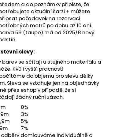
předem
a do poznámky připište, že
potřebujete aktuální šarži + můžete
připsat požadavek na rezervaci
potřebných metrů po dobu až 10 dní.
barva 59 (taupe) má od 2025/8 nový
odstín
stevní slevy:
 barev se sčítají u stejného materiálu a
že. Kvůli vyšší pracnosti
počítáme do objemu pro slevu délky
m. Sleva se vztahuje jen na objednávky
é přes eshop v případě, že si
ádají žádný ruční zásah.
9m
0%
4,9m
3%
5,9m
5%
49m
7%
í odběry domlouváme individuálně a