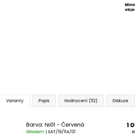
Mini
obj
Varianty
Popis
Hodnocení (112)
Diskuze
Barva: №01 - Červená
1 
Skladem
| SAT/19/114/01
8