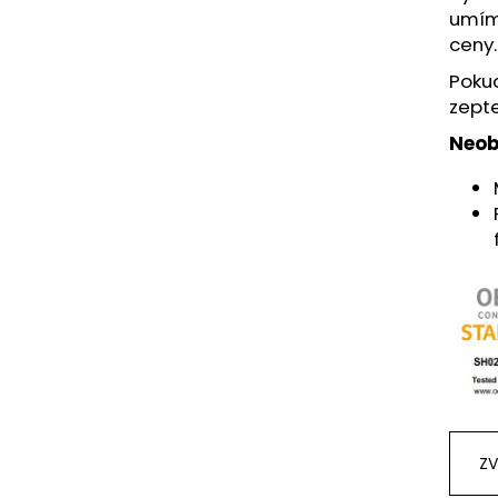
umím
ceny.
Pokud
zepte
Neob
ZV