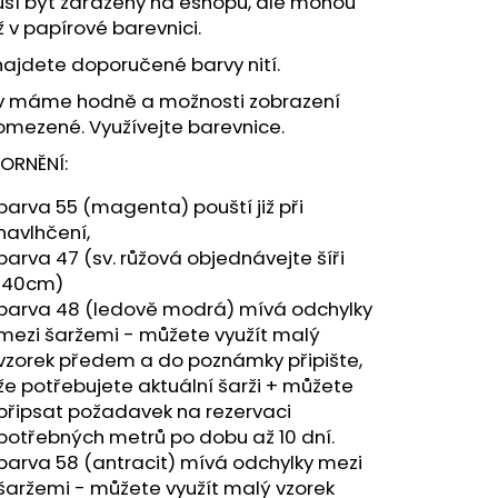
sí být zařazeny na eshopu, ale mohou
iž v papírové
barevnici
.
najdete
doporučené barvy nití
.
v máme hodně a možnosti zobrazení
 omezené.
Využívejte barevnice
.
ORNĚNÍ:
barva 55 (magenta) pouští již při
navlhčení,
barva 47 (sv. růžová objednávejte šíři
140cm)
barva 48 (ledově modrá) mívá odchylky
mezi šaržemi - můžete využít
malý
vzorek předem
a do poznámky připište,
že potřebujete aktuální šarži + můžete
připsat požadavek na rezervaci
potřebných metrů po dobu až 10 dní.
barva 58 (antracit) mívá odchylky mezi
šaržemi - můžete využít
malý vzorek