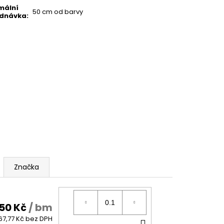
mální
50 cm od barvy
ednávka
:
Značka
050 Kč
/ bm
DO
67,77 Kč bez DPH