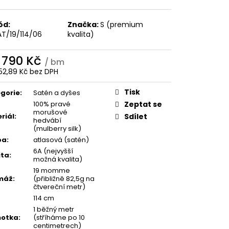
ód:
Značka:
S (premium
AT/19/114/06
kvalita)
d
790 Kč
/ bm
52,89 Kč
bez DPH
ná
:
Tisk
gorie
:
Satén a dyšes
100% pravé
Zeptat se
morušové
riál
:
Sdílet
hedvábí
(mulberry silk)
ba
:
atlasová (satén)
6A (nejvyšší
ita
:
možná kvalita)
19 momme
máž
:
(přibližně 82,5g na
čtvereční metr)
114 cm
1 běžný metr
notka
:
(stříháme po 10
centimetrech)