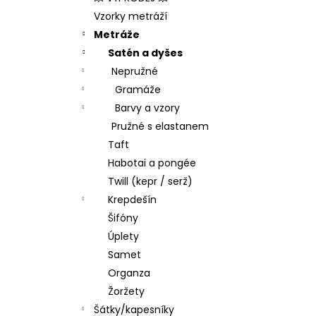
l
Vzorky metráží
Metráže
Satén a dyšes
Nepružné
Gramáže
Barvy a vzory
Pružné s elastanem
Taft
Habotai a pongée
Twill (kepr / serž)
Krepdešín
Šifóny
Úplety
Samet
Organza
Žoržety
Šátky/kapesníky