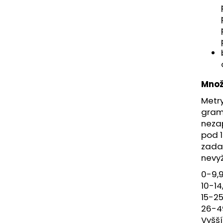
Množ
Metry
gramá
neza
pod 1
zadan
nevyž
0-9,
10-1
15-2
26-
Vyšš