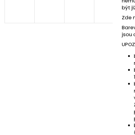
nemu
být j
Zde 
Bare
jsou
UPOZ