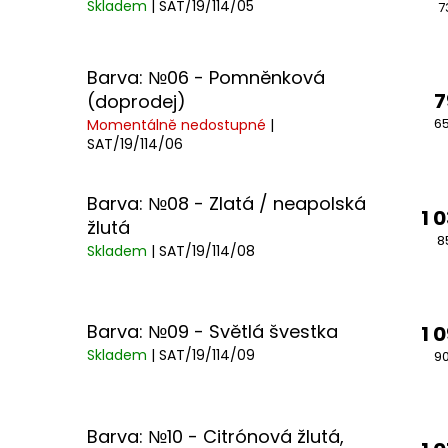
Skladem
| SAT/19/114/05
7
Barva: №06 - Pomněnková
7
(doprodej)
65
Momentálně nedostupné
|
SAT/19/114/06
Barva: №08 - Zlatá / neapolská
1 
žlutá
8
Skladem
| SAT/19/114/08
Barva: №09 - Světlá švestka
1 
Skladem
| SAT/19/114/09
90
Barva: №10 - Citrónová žlutá,