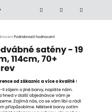
Hledat
Přihlášení
Nákupní
y
Firemní dárky
Kontakt
Kvalita
O n
košík
rné
odnocení
Podrobnosti hodnocení
cení
dvábné satény - 19
ktu
, 114cm, 70+
rev
ček.
erence od zákaznic a více o kvalitě
!
li zájem o jiné barvy, napište nám.
a hned v další objednávce Vám je
eme. Zajímá nás, co se vám libí a rádi
ám přizpůsobíme. Některé barvy zatím