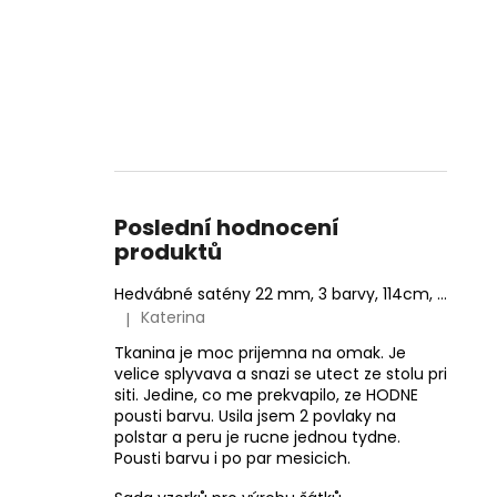
Poslední hodnocení
produktů
Hedvábné satény 22 mm, 3 barvy, 114cm, VÝPRODEJ
Katerina
|
Hodnocení produktu je 4 z 5 hvězdiček.
Tkanina je moc prijemna na omak. Je
velice splyvava a snazi se utect ze stolu pri
siti. Jedine, co me prekvapilo, ze HODNE
pousti barvu. Usila jsem 2 povlaky na
polstar a peru je rucne jednou tydne.
Pousti barvu i po par mesicich.