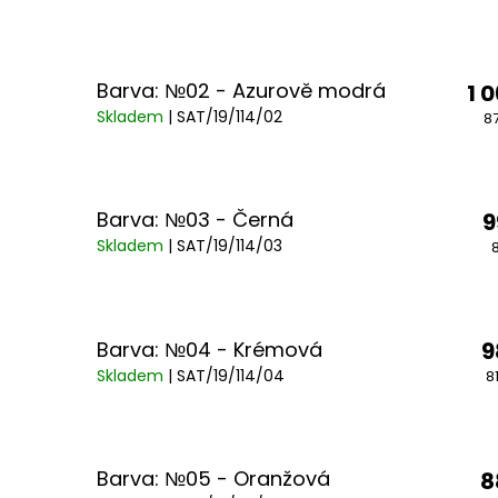
Barva: №02 - Azurově modrá
1 
Skladem
| SAT/19/114/02
8
Barva: №03 - Černá
9
Skladem
| SAT/19/114/03
Barva: №04 - Krémová
9
Skladem
| SAT/19/114/04
8
Barva: №05 - Oranžová
8