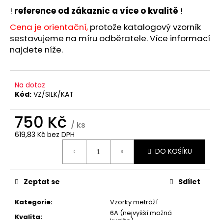
č
!
reference od zákaznic a více o kvalitě
!
u
j
Cena je orientační,
protože katalogový vzorník
e
sestavujeme na míru odběratele. Více informací
m
najdete níže.
e
Na dotaz
Kód:
VZ/SILK/KAT
750 Kč
/ ks
619,83 Kč bez DPH
Měrná
DO KOŠÍKU
cena:
Zeptat se
Sdílet
Kategorie
:
Vzorky metráží
6A (nejvyšší možná
Kvalita
: