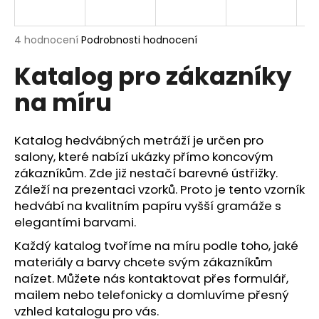
a
j
Průměrné
4 hodnocení
Podrobnosti hodnocení
í
hodnocení
Katalog pro zákazníky
produktu
t
je
?
na míru
5,0
z
5
hvězdiček.
Katalog hedvábných metráží je určen pro
salony, které nabízí ukázky přímo koncovým
HLEDAT
zákazníkům. Zde již nestačí barevné ústřižky.
Záleží na prezentaci vzorků. Proto je tento vzorník
hedvábí na kvalitním papíru vyšší gramáže s
elegantími barvami.
D
o
Každý katalog tvoříme na míru podle toho, jaké
p
materiály a barvy chcete svým zákazníkům
o
naízet. Můžete nás kontaktovat přes
formulář
,
r
mailem nebo telefonicky a domluvíme přesný
u
vzhled katalogu pro vás.