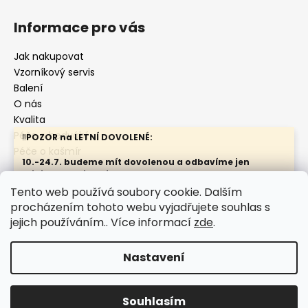
Informace pro vás
Jak nakupovat
Vzorníkový servis
Balení
O nás
Kvalita
Péče o hedvábí
‼️
POZOR na LETNÍ DOVOLENÉ:
Péče o kašmír
10.-24.7. budeme mít dovolenou a odbavíme jen
minimum objednávek
Nenechávejte objednávky na poslední chvíli.
Tento web používá soubory cookie. Dalším
procházením tohoto webu vyjadřujete souhlas s
Kontakty
Obchodní podmínky
Doporučení:
Ochrana osobních údajů
Údržba hedbvábí
jejich používáním.. Více informací
zde
.
U SATÉNŮ 19m/m barev 51, 54 a 70 zvažte nákup
výhodnějších 22m/m v akci.
Nastavení
UPOZORNĚNÍ:
Vytvořil Shoptet
Větší objednávky nenechávejte na poslední chvíli nebo je
hlaste předem. V exponovaných obdobích si navzájem
Copyright 2026
Hedvábí metráž
. Všechna práva
berete látky pod rukama. Pak vás musíme zklamat a moc
Souhlasím
vyhrazena.