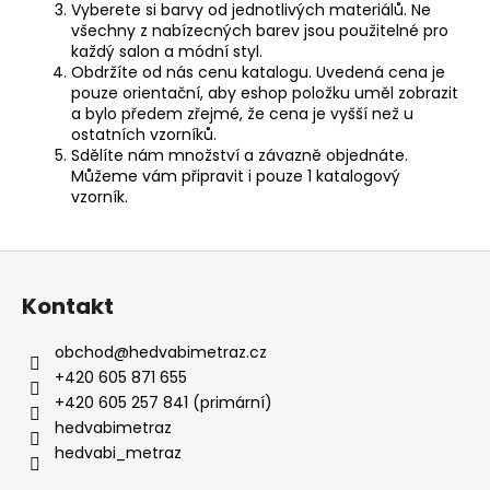
Vyberete si barvy od jednotlivých materiálů. Ne
všechny z nabízecných barev jsou použitelné pro
každý salon a módní styl.
Obdržíte od nás cenu katalogu. Uvedená cena je
pouze orientační, aby eshop položku uměl zobrazit
a bylo předem zřejmé, že cena je vyšší než u
ostatních vzorníků.
Sdělíte nám množství a závazně objednáte.
Můžeme vám připravit i pouze 1 katalogový
vzorník.
Z
á
Kontakt
p
a
obchod
@
hedvabimetraz.cz
t
+420 605 871 655
í
+420 605 257 841 (primární)
hedvabimetraz
hedvabi_metraz