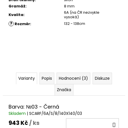
Gramáž
:
8 mm
6A (na ČR nezvykle
Kvalita
:
vysoká)
?
132 - 138cm
Rozměr
:
Varianty
Popis
Hodnocení (3)
Diskuze
Značka
Barva: №03 - Černá
Skladem
| SCARF/6A/S/8/140X140/03
943 Kč
/ ks
DO