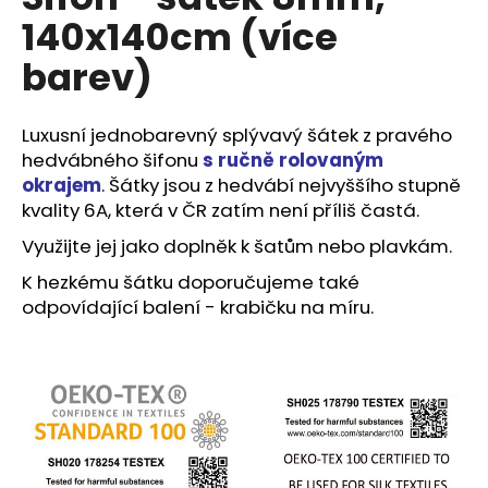
je
a
140x140cm (více
5,0
z
j
barev)
5
í
hvězdiček.
t
Luxusní jednobarevný splývavý šátek z pravého
?
hedvábného šifonu
s ručně rolovaným
okrajem
. Šátky jsou z hedvábí nejvyššího stupně
kvality 6A, která v ČR zatím není příliš častá.
Využijte jej jako doplněk k šatům nebo plavkám.
HLEDAT
K hezkému šátku doporučujeme také
odpovídající balení -
krabičku na míru
.
D
o
p
o
r
u