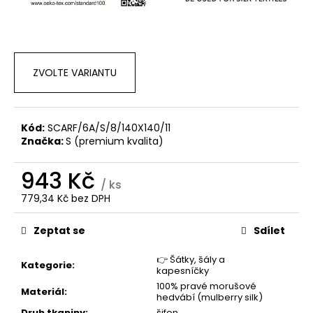
č
u
j
e
m
ZVOLTE VARIANTU
e
Kód:
SCARF/6A/S/8/140X140/11
Značka:
S (premium kvalita)
943 Kč
/ ks
779,34 Kč bez DPH
Měrná
cena:
Zeptat se
Sdílet
👉 Šátky, šály a
Kategorie
:
kapesníčky
100% pravé morušové
Materiál
:
hedvábí (mulberry silk)
Druh tkaniny
:
šifon