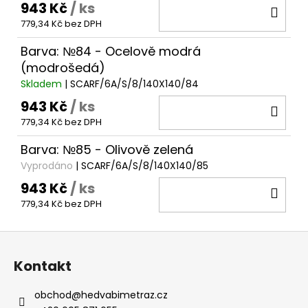
943 Kč
/ ks
DO
779,34 Kč bez DPH
KOŠ
Barva: №84 - Ocelově modrá
(modrošedá)
Skladem
| SCARF/6A/S/8/140X140/84
943 Kč
/ ks
DO
779,34 Kč bez DPH
KOŠ
Barva: №85 - Olivově zelená
Vyprodáno
| SCARF/6A/S/8/140X140/85
943 Kč
/ ks
DO
779,34 Kč bez DPH
KOŠ
Z
á
Kontakt
p
a
obchod
@
hedvabimetraz.cz