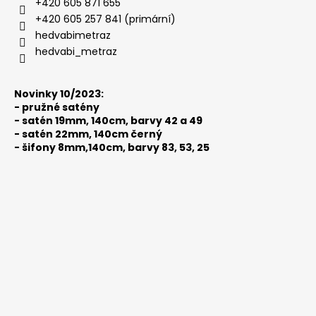
t
+420 605 871 655
í
+420 605 257 841 (primární)
hedvabimetraz
hedvabi_metraz
Novinky 10/2023:
-
pružné satény
-
satén 19mm, 140cm, barvy 42 a 49
-
satén 22mm, 140cm černý
-
šifony 8mm,140cm, barvy 83, 53, 25