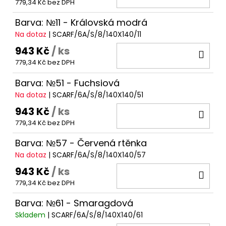
779,34 Kč bez DPH
KOŠ
Barva: №11 - Královská modrá
Na dotaz
| SCARF/6A/S/8/140X140/11
943 Kč
/ ks
DO
779,34 Kč bez DPH
KOŠ
Barva: №51 - Fuchsiová
Na dotaz
| SCARF/6A/S/8/140X140/51
943 Kč
/ ks
DO
779,34 Kč bez DPH
KOŠ
Barva: №57 - Červená rtěnka
Na dotaz
| SCARF/6A/S/8/140X140/57
943 Kč
/ ks
DO
779,34 Kč bez DPH
KOŠ
Barva: №61 - Smaragdová
Skladem
| SCARF/6A/S/8/140X140/61