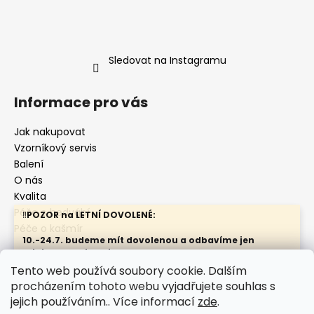
Sledovat na Instagramu
Informace pro vás
Jak nakupovat
Vzorníkový servis
Balení
O nás
Kvalita
Péče o hedvábí
‼️
POZOR na LETNÍ DOVOLENÉ:
Péče o kašmír
10.-24.7. budeme mít dovolenou a odbavíme jen
minimum objednávek
Nenechávejte objednávky na poslední chvíli.
Tento web používá soubory cookie. Dalším
procházením tohoto webu vyjadřujete souhlas s
Kontakty
Obchodní podmínky
Doporučení:
Ochrana osobních údajů
Údržba hedbvábí
jejich používáním.. Více informací
zde
.
U SATÉNŮ 19m/m barev 51, 54 a 70 zvažte nákup