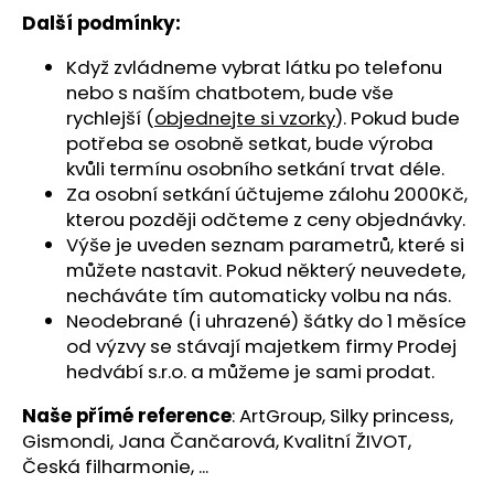
Další podmínky:
Když zvládneme vybrat látku po telefonu
nebo s naším chatbotem, bude vše
rychlejší (
objednejte si vzorky
). Pokud bude
potřeba se osobně setkat, bude výroba
kvůli termínu osobního setkání trvat déle.
Za osobní setkání účtujeme zálohu 2000Kč,
kterou později odčteme z ceny objednávky.
Výše je uveden seznam parametrů, které si
můžete nastavit. Pokud některý neuvedete,
necháváte tím automaticky volbu na nás.
Neodebrané (i uhrazené) šátky do 1 měsíce
od výzvy se stávají majetkem firmy Prodej
hedvábí s.r.o. a můžeme je sami prodat.
Naše přímé reference
: ArtGroup,
Silky princess
,
Gismondi, Jana Čančarová,
Kvalitní ŽIVOT
,
Česká filharmonie, ...