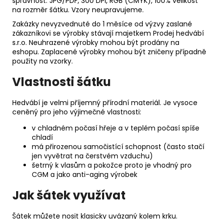
správnost: JPG/PDF, 300 DPI, RGB (CMYK), 100% velikost
na rozměr šátku. Vzory neupravujeme.
Zakázky nevyzvednuté do 1 měsíce od výzvy zaslané
zákazníkovi se výrobky stávají majetkem Prodej hedvábí
s.r.o. Neuhrazené výrobky mohou být prodány na
eshopu. Zaplacené výrobky mohou být zničeny případně
použity na vzorky.
Vlastnosti šátku
Hedvábí je velmi příjemný přírodní materiál. Je vysoce
ceněný pro jeho výjimečné vlastnosti:
v chladném počasí hřeje a v teplém počasí spíše
chladí
má přirozenou samočistící schopnost (často stačí
jen vyvětrat na čerstvém vzduchu)
šetrný k vlasům a pokožce proto je vhodný pro
CGM a jako anti-aging výrobek
Jak šátek využívat
Šátek můžete nosit klasicky uvázaný kolem krku.