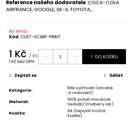
Reference našeho dodavatele
:
COCA-COLA
AIRFRANCE, GOOGLE, SK-II, TOYOTA,...
Na dotaz
Kód:
CUST-SCARF-PRINT
1 Kč
/ ks
DO KOŠÍKU
1 Kč bez DPH
Měrná
cena:
Zeptat se
Sdílet
Bílé a přírodní (vhodné
Kategorie
:
i k malování)
100% pravé morušové
Materiál
:
hedvábí (mulberry silk)
6A (nejvyšší možná
Kvalita
:
kvalita)