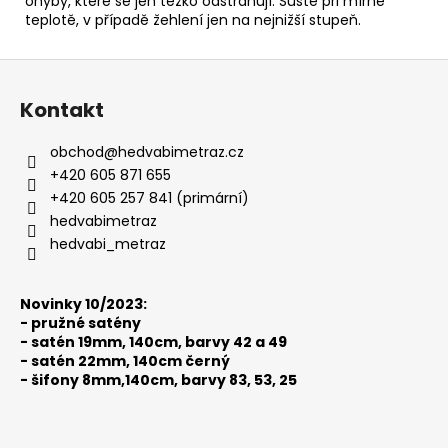
ohyby, které se jen těžko odstraňují. Sušte při mírné
teplotě, v případě žehlení jen na nejnižší stupeň.
Z
á
Kontakt
p
a
obchod
@
hedvabimetraz.cz
t
+420 605 871 655
í
+420 605 257 841 (primární)
hedvabimetraz
hedvabi_metraz
Novinky 10/2023:
-
pružné satény
-
satén 19mm, 140cm, barvy 42 a 49
-
satén 22mm, 140cm černý
-
šifony 8mm,140cm, barvy 83, 53, 25