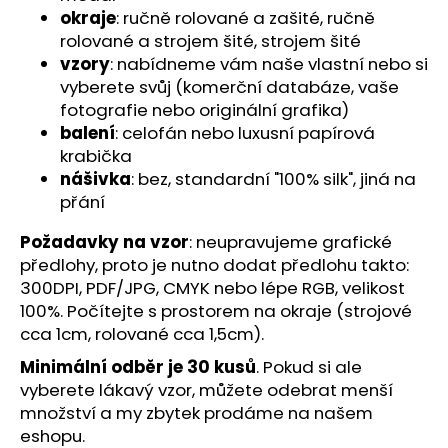
č
okraje
: ručně rolované a zašité, ručně
u
rolované a strojem šité, strojem šité
j
vzory
: nabídneme vám naše vlastní nebo si
e
vyberete svůj (komerční databáze, vaše
m
fotografie nebo originální grafika)
e
balení
: celofán nebo luxusní papírová
krabička
nášivka
: bez, standardní "100% silk", jiná na
přání
Požadavky na vzor
: neupravujeme grafické
předlohy, proto je nutno dodat předlohu takto:
300DPI, PDF/JPG, CMYK nebo lépe RGB, velikost
100%. Počítejte s prostorem na okraje (strojové
cca 1cm, rolované cca 1,5cm).
Minimální odběr je 30 kusů
. Pokud si ale
vyberete lákavý vzor, můžete odebrat menší
množství a my zbytek prodáme na našem
eshopu.