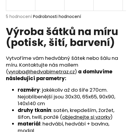
a
j
Průměrné
5 hodnocení
Podrobnosti hodnocení
í
hodnocení
Výroba šátků na míru
produktu
t
je
?
(potisk, šití, barvení)
5,0
z
5
hvězdiček.
Vytvoříme vám hedvábný šátek nebo šálu na
míru. Kontaktujte nás mailem
HLEDAT
(
vyroba@hedvabimetraz.cz
)
a domluvíme
následující parametry:
rozměry
: jakékoliv až do šíře 270cm.
D
Nejoblíbenější jsou 30x30, 65x65, 90x90,
o
140x140 cm
p
druhy tkanin
: satén, krepdeším, žoržet,
o
šifon, twill, ponžé (
objednejte si vzorky
)
r
materiál
: hedvábí, hedvábí + bavlna,
u
modal