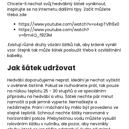
Chcete-li nechat svůj hedvábný šátek vyniknout,
inspirujte se na internetu dalšími tipy. Začít můžete
třeba zde:
https://www.youtube.com/watch?v=x4xpTV1h5x0
https://www.youtube.com/watch?
v=6m4Q_f8Z3M
.Existují různé druhy vázání šátků tak, aby krásně vynikl
vzor. Stejně tak může šátek posloužit třeba k ozvláštnění
kabelky.
Jak šátek udržovat
Hedvábí doporučujeme neprat. Ideální je nechat vyčistit
v ověřené čistírně. Pokud se rozhodnete prát, tak pouze
na nízkou teplotu 25 - 30 stupňů a ve speciálním
přípravku na hedvábí a vlnu. Šátek nechte pár minut
namočit a pak jemně vyperte. Nemačkejte a
neždímejte. Praní i máchání by mělo být provedeno ve
stejné teplotě. Schnout nechte šátky narovnané v
horizontální poloze. Přebytečnou vodu můžete vysušit
rolováním šátku v ručníku, ale pozor, aby nevznikly